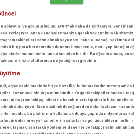
Güncel
in şöhretini ve görünürlüğünü artırmak daha da zorlaşıyor. Yeni insa
erece zorlaşıyor. Ancak endişelenmenize gerek yok çünkü web sitemiz
stagram takipçileri satın almak veya nasıl satın alınacağı hakkında da
rünümüzü hiç para harcamadan denemek isterseniz, nasıl yapılacağını ö
ya platformunun temel unsurlarından biridir. Bu öğenin amacı, en son
akipçileriniz o platformda ne yaptığınızı görebilir.
büyütme
mdi, eğlencenin ötesinde birçok özelliği bulunmaktadır. Instagram'da 
çileri kazanmak oldukça mümkündür. Organik takipçiler sadece takipçi
ız, instagram takipçi hilesi ile hesabınızı takipçilerle büyütmelisini
olmak daha iyidir. Size düşünebileceğinizden daha fazlasını kazandı
a ile insanlar, bu platformu kullanarak dünya çapında milyonlarca kul
lar, ürünlerini veya hizmetlerini satarlar ve görünürlüklerini arttırırl
lelere ulaşmak için farklı yöntemler denerler ve takipçi satın almak bu