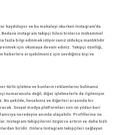
nlar kaydoluyor ve bu makaleyi okurken Instagram'da
, Bedava instagram takipçi hilesi binlerce mükemmel
ha fazla bilgi edinmek istiyorsanız oldukça mantıklıdır
ğrenmek için okumaya devam ediniz. Takipçi özelliği,
 haberlere erişebilmeniz için sevdiğiniz kişi ve
her türlü işletme ve bunların reklamlarını bulmanız
 numaranızla değil, diğer işletmelerle de ilgileniyor.
z. Bu şekilde, hesabınız ve diğerleri arasında bir
racak. Sosyal medya platformları son on yıldan beri
lanıcıya neredeyse anında ulaşabilir. Profillerine ne
ar. Instagram takipçilerini özgürce artırın ve daha hızlı
nlardan biridir. Onlara Instagram takipçileri sağlayan