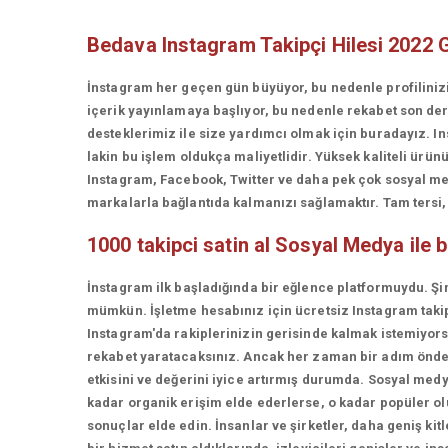
Bedava Instagram Takipçi Hilesi 2022 
İnstagram her geçen gün büyüyor, bu nedenle profiliniz
içerik yayınlamaya başlıyor, bu nedenle rekabet son d
desteklerimiz ile size yardımcı olmak için buradayız. In
lakin bu işlem oldukça maliyetlidir. Yüksek kaliteli ü
Instagram, Facebook, Twitter ve daha pek çok sosyal med
markalarla bağlantıda kalmanızı sağlamaktır. Tam tersi, t
1000 takipci satin al
Sosyal Medya ile 
İnstagram ilk başladığında bir eğlence platformuydu. Şi
mümkün. İşletme hesabınız için ücretsiz Instagram takip
Instagram'da rakiplerinizin gerisinde kalmak istemiyorsan
rekabet yaratacaksınız. Ancak her zaman bir adım önde 
etkisini ve değerini iyice artırmış durumda. Sosyal medy
kadar organik erişim elde ederlerse, o kadar popüler olur
sonuçlar elde edin. İnsanlar ve şirketler, daha geniş kit