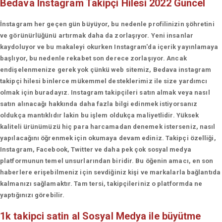
Bedava Instagram Takipçi Hilesi 2022 Güncel
İnstagram her geçen gün büyüyor, bu nedenle profilinizin şöhretini
ve görünürlüğünü artırmak daha da zorlaşıyor. Yeni insanlar
kaydoluyor ve bu makaleyi okurken Instagram'da içerik yayınlamaya
başlıyor, bu nedenle rekabet son derece zorlaşıyor. Ancak
endişelenmenize gerek yok çünkü web sitemiz, Bedava instagram
takipçi hilesi binlerce mükemmel desteklerimiz ile size yardımcı
olmak için buradayız. Instagram takipçileri satın almak veya nasıl
satın alınacağı hakkında daha fazla bilgi edinmek istiyorsanız
oldukça mantıklıdır lakin bu işlem oldukça maliyetlidir. Yüksek
kaliteli ürünümüzü hiç para harcamadan denemek isterseniz, nasıl
yapılacağını öğrenmek için okumaya devam ediniz. Takipçi özelliği,
Instagram, Facebook, Twitter ve daha pek çok sosyal medya
platformunun temel unsurlarından biridir. Bu öğenin amacı, en son
haberlere erişebilmeniz için sevdiğiniz kişi ve markalarla bağlantıda
kalmanızı sağlamaktır. Tam tersi, takipçileriniz o platformda ne
yaptığınızı görebilir.
1k takipci satin al
Sosyal Medya ile büyütme