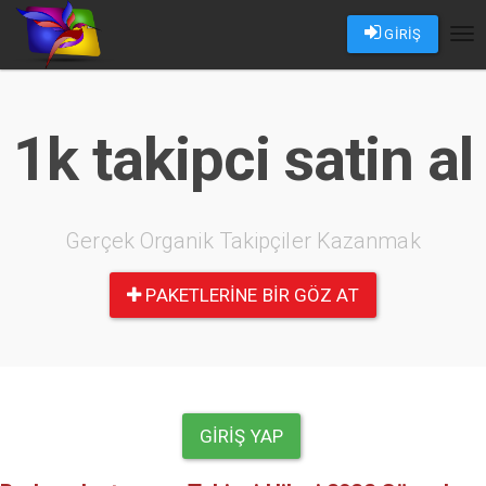
GİRİŞ
Tog
nav
1k takipci satin al
Gerçek Organik Takipçiler Kazanmak
PAKETLERINE BIR GÖZ AT
GIRIŞ YAP