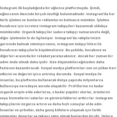
İnstagram ilk başladığında bir eğlence platformuydu. Şimdi,
eğlencenin ötesinde birçok özelliği bulunmaktadır. Instagram'da her
türlü işletme ve bunların reklamlarını bulmanız mümkün. İşletme
hesabınız için ücretsiz Instagram takipçileri kazanmak oldukça
mümkündür. Organik takipçiler sadece takipçi numaranızla değil,
diğer işletmelerle de ilgileniyor. Instagram'da rakiplerinizin
gerisinde kalmak istemiyorsanız, instagram takipçi hilesi ile
hesabınızı takipçilerle büyütmelisiniz. Bu şekilde, hesabınız ve
diğerleri arasında bir rekabet yaratacaksınız. Ancak her zaman bir
adım önde olmak daha iyidir. Size düşünebileceğinizden daha
fazlasını kazandıracak. Sosyal medya platformları son on yıldan beri
etkisini ve değerini iyice artırmış durumda. Sosyal medya ile
insanlar, bu platformu kullanarak dünya çapında milyonlarca
kullanıcıya neredeyse anında ulaşabilir. Profillerine ne kadar
organik erişim elde ederlerse, o kadar popüler olurlar, ürünlerini
veya hizmetlerini satarlar ve görünürlüklerini arttırırlar. Instagram
takipçilerini özgürce artırın ve daha hızlı sonuçlar elde edin.
İnsanlar ve şirketler, daha geniş kitlelere ulaşmak için farklı
yöntemler denerler ve takipçi satın almak bunlardan biridir. Onlara