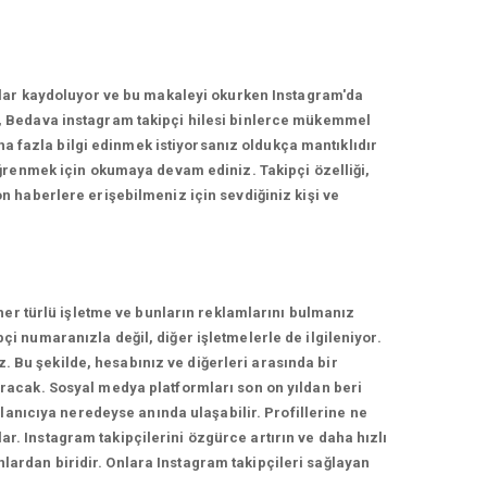
nlar kaydoluyor ve bu makaleyi okurken Instagram'da
, Bedava instagram takipçi hilesi binlerce mükemmel
ha fazla bilgi edinmek istiyorsanız oldukça mantıklıdır
ğrenmek için okumaya devam ediniz. Takipçi özelliği,
 haberlere erişebilmeniz için sevdiğiniz kişi ve
her türlü işletme ve bunların reklamlarını bulmanız
 numaranızla değil, diğer işletmelerle de ilgileniyor.
z. Bu şekilde, hesabınız ve diğerleri arasında bir
racak. Sosyal medya platformları son on yıldan beri
lanıcıya neredeyse anında ulaşabilir. Profillerine ne
ar. Instagram takipçilerini özgürce artırın ve daha hızlı
nlardan biridir. Onlara Instagram takipçileri sağlayan