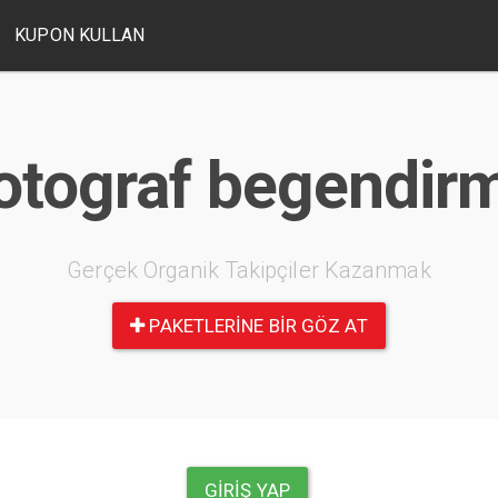
KUPON KULLAN
otograf begendir
Gerçek Organik Takipçiler Kazanmak
PAKETLERINE BIR GÖZ AT
GIRIŞ YAP