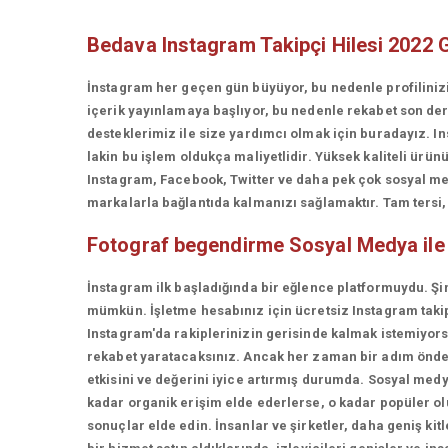
Bedava Instagram Takipçi Hilesi 2022 
İnstagram her geçen gün büyüyor, bu nedenle profiliniz
içerik yayınlamaya başlıyor, bu nedenle rekabet son d
desteklerimiz ile size yardımcı olmak için buradayız. In
lakin bu işlem oldukça maliyetlidir. Yüksek kaliteli ü
Instagram, Facebook, Twitter ve daha pek çok sosyal med
markalarla bağlantıda kalmanızı sağlamaktır. Tam tersi, t
Fotograf begendirme
Sosyal Medya il
İnstagram ilk başladığında bir eğlence platformuydu. Şi
mümkün. İşletme hesabınız için ücretsiz Instagram takip
Instagram'da rakiplerinizin gerisinde kalmak istemiyorsan
rekabet yaratacaksınız. Ancak her zaman bir adım önde 
etkisini ve değerini iyice artırmış durumda. Sosyal medy
kadar organik erişim elde ederlerse, o kadar popüler olur
sonuçlar elde edin. İnsanlar ve şirketler, daha geniş kit