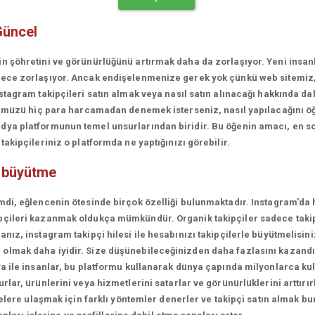
Güncel
in şöhretini ve görünürlüğünü artırmak daha da zorlaşıyor. Yeni insa
erece zorlaşıyor. Ancak endişelenmenize gerek yok çünkü web sitemiz
stagram takipçileri satın almak veya nasıl satın alınacağı hakkında da
rünümüzü hiç para harcamadan denemek isterseniz, nasıl yapılacağını ö
ya platformunun temel unsurlarından biridir. Bu öğenin amacı, en son
akipçileriniz o platformda ne yaptığınızı görebilir.
e büyütme
mdi, eğlencenin ötesinde birçok özelliği bulunmaktadır. Instagram'da 
çileri kazanmak oldukça mümkündür. Organik takipçiler sadece takipçi
ız, instagram takipçi hilesi ile hesabınızı takipçilerle büyütmelisini
olmak daha iyidir. Size düşünebileceğinizden daha fazlasını kazandı
a ile insanlar, bu platformu kullanarak dünya çapında milyonlarca kul
lar, ürünlerini veya hizmetlerini satarlar ve görünürlüklerini arttırırl
lelere ulaşmak için farklı yöntemler denerler ve takipçi satın almak bu