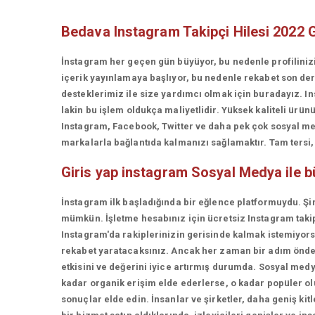
Bedava Instagram Takipçi Hilesi 2022 
İnstagram her geçen gün büyüyor, bu nedenle profiliniz
içerik yayınlamaya başlıyor, bu nedenle rekabet son d
desteklerimiz ile size yardımcı olmak için buradayız. In
lakin bu işlem oldukça maliyetlidir. Yüksek kaliteli ü
Instagram, Facebook, Twitter ve daha pek çok sosyal med
markalarla bağlantıda kalmanızı sağlamaktır. Tam tersi, t
Giris yap instagram
Sosyal Medya ile 
İnstagram ilk başladığında bir eğlence platformuydu. Şi
mümkün. İşletme hesabınız için ücretsiz Instagram takip
Instagram'da rakiplerinizin gerisinde kalmak istemiyorsan
rekabet yaratacaksınız. Ancak her zaman bir adım önde 
etkisini ve değerini iyice artırmış durumda. Sosyal medy
kadar organik erişim elde ederlerse, o kadar popüler olur
sonuçlar elde edin. İnsanlar ve şirketler, daha geniş kit