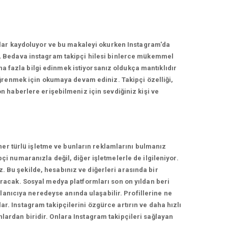
nlar kaydoluyor ve bu makaleyi okurken Instagram'da
, Bedava instagram takipçi hilesi binlerce mükemmel
ha fazla bilgi edinmek istiyorsanız oldukça mantıklıdır
ğrenmek için okumaya devam ediniz. Takipçi özelliği,
 haberlere erişebilmeniz için sevdiğiniz kişi ve
her türlü işletme ve bunların reklamlarını bulmanız
 numaranızla değil, diğer işletmelerle de ilgileniyor.
z. Bu şekilde, hesabınız ve diğerleri arasında bir
racak. Sosyal medya platformları son on yıldan beri
lanıcıya neredeyse anında ulaşabilir. Profillerine ne
ar. Instagram takipçilerini özgürce artırın ve daha hızlı
nlardan biridir. Onlara Instagram takipçileri sağlayan