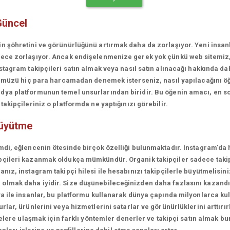
Güncel
in şöhretini ve görünürlüğünü artırmak daha da zorlaşıyor. Yeni insa
erece zorlaşıyor. Ancak endişelenmenize gerek yok çünkü web sitemiz
stagram takipçileri satın almak veya nasıl satın alınacağı hakkında da
rünümüzü hiç para harcamadan denemek isterseniz, nasıl yapılacağını ö
ya platformunun temel unsurlarından biridir. Bu öğenin amacı, en son
akipçileriniz o platformda ne yaptığınızı görebilir.
büyütme
mdi, eğlencenin ötesinde birçok özelliği bulunmaktadır. Instagram'da 
çileri kazanmak oldukça mümkündür. Organik takipçiler sadece takipçi
ız, instagram takipçi hilesi ile hesabınızı takipçilerle büyütmelisini
olmak daha iyidir. Size düşünebileceğinizden daha fazlasını kazandı
a ile insanlar, bu platformu kullanarak dünya çapında milyonlarca kul
lar, ürünlerini veya hizmetlerini satarlar ve görünürlüklerini arttırırl
lelere ulaşmak için farklı yöntemler denerler ve takipçi satın almak bu