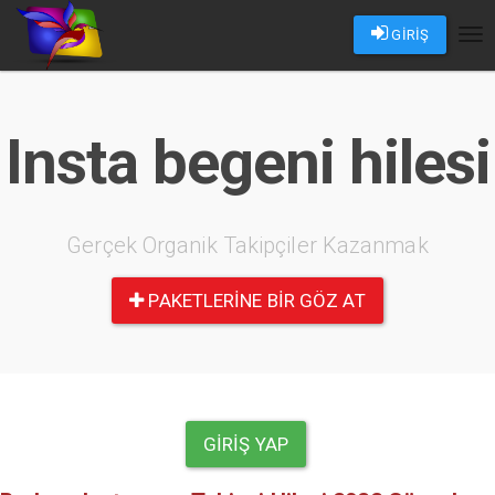
GİRİŞ
Tog
nav
Insta begeni hilesi
Gerçek Organik Takipçiler Kazanmak
PAKETLERINE BIR GÖZ AT
GIRIŞ YAP