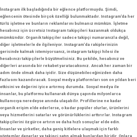
İnstagram ilk başladığında bir eğlence platformuydu. Şimdi,
eğlencenin ötesinde birçok özelliği bulunmaktadır. Instagram'da her
türlü işletme ve bunların reklamlarını bulmanız mümkün. İşletme
hesabınız için ücretsiz Instagram takipçileri kazanmak oldukça
mümkündür. Organik takipçiler sadece takipçi numaranızla değil,
diğer işletmelerle de ilgileniyor. Instagram'da rakiplerinizin
gerisinde kalmak istemiyorsanız, instagram takipçi hilesi ile
hesabınızı takipçilerle büyütmelisiniz. Bu şekilde, hesabınız ve
diğerleri arasında bir rekabet yaratacaksınız. Ancak her zaman bir
adım önde olmak daha iyidir. Size düşünebileceğinizden daha
fazlasını kazandıracak. Sosyal medya platformları son on yıldan beri
etkisini ve değerini iyice artırmış durumda. Sosyal medya ile
insanlar, bu platformu kullanarak dünya çapında milyonlarca
kullanıcıya neredeyse anında ulaşabilir. Profillerine ne kadar
organik erişim elde ederlerse, o kadar popüler olurlar, ürünlerini
veya hizmetlerini satarlar ve görünürlüklerini arttırırlar. Instagram
takipçilerini özgürce artırın ve daha hızlı sonuçlar elde edin.
İnsanlar ve şirketler, daha geniş kitlelere ulaşmak için farklı
yöntemler denerler ve takipçi satın almak bunlardan biridir. Onlara