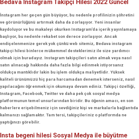
Bedava Instagram Takipçi Hilesi 2022 Güncel
İnstagram her geçen gün büyüyor, bu nedenle profilinizin şöhretini
ve görünürlüğünü artırmak daha da zorlaşıyor. Yeni insanlar
kaydoluyor ve bu makaleyi okurken Instagram'da içerik yayınlamaya
başlıyor, bu nedenle rekabet son derece zorlaşıyor. Ancak
endişelenmenize gerek yok çünkü web sitemiz, Bedava instagram
takipçi hilesi binlerce mükemmel desteklerimiz ile size yardımcı
olmak için buradayız. Instagram takipçileri satın almak veya nasıl
satın alınacağı hakkında daha fazla bilgi edinmek istiyorsanız
oldukça mantıklıdır lakin bu işlem oldukça maliyetlidir. Yüksek
kaliteli ürünümüzü hiç para harcamadan denemek isterseniz, nasıl
yapılacağını öğrenmek için okumaya devam ediniz. Takipçi özelliği,
Instagram, Facebook, Twitter ve daha pek çok sosyal medya
platformunun temel unsurlarından biridir. Bu öğenin amacı, en son
haberlere erişebilmeniz için sevdiğiniz kişi ve markalarla bağlantıda
kalmanızı sağlamaktır. Tam tersi, takipçileriniz o platformda ne
yaptığınızı görebilir.
Insta begeni hilesi
Sosyal Medya ile büyütme