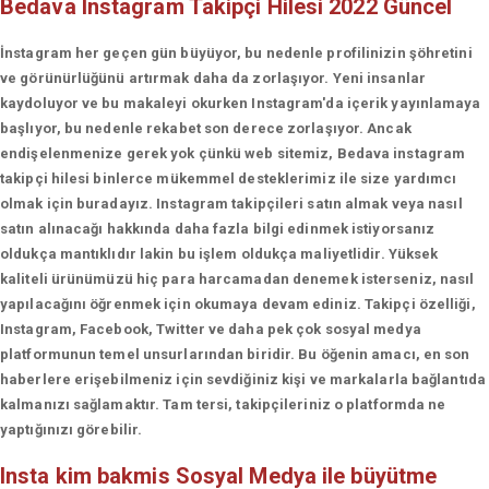
Bedava Instagram Takipçi Hilesi 2022 Güncel
İnstagram her geçen gün büyüyor, bu nedenle profilinizin şöhretini
ve görünürlüğünü artırmak daha da zorlaşıyor. Yeni insanlar
kaydoluyor ve bu makaleyi okurken Instagram'da içerik yayınlamaya
başlıyor, bu nedenle rekabet son derece zorlaşıyor. Ancak
endişelenmenize gerek yok çünkü web sitemiz, Bedava instagram
takipçi hilesi binlerce mükemmel desteklerimiz ile size yardımcı
olmak için buradayız. Instagram takipçileri satın almak veya nasıl
satın alınacağı hakkında daha fazla bilgi edinmek istiyorsanız
oldukça mantıklıdır lakin bu işlem oldukça maliyetlidir. Yüksek
kaliteli ürünümüzü hiç para harcamadan denemek isterseniz, nasıl
yapılacağını öğrenmek için okumaya devam ediniz. Takipçi özelliği,
Instagram, Facebook, Twitter ve daha pek çok sosyal medya
platformunun temel unsurlarından biridir. Bu öğenin amacı, en son
haberlere erişebilmeniz için sevdiğiniz kişi ve markalarla bağlantıda
kalmanızı sağlamaktır. Tam tersi, takipçileriniz o platformda ne
yaptığınızı görebilir.
Insta kim bakmis
Sosyal Medya ile büyütme