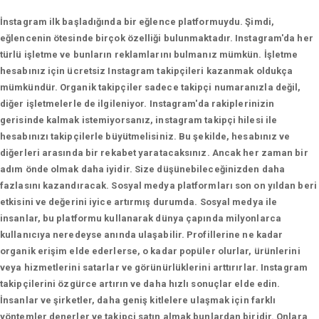
İnstagram ilk başladığında bir eğlence platformuydu. Şimdi,
eğlencenin ötesinde birçok özelliği bulunmaktadır. Instagram'da her
türlü işletme ve bunların reklamlarını bulmanız mümkün. İşletme
hesabınız için ücretsiz Instagram takipçileri kazanmak oldukça
mümkündür. Organik takipçiler sadece takipçi numaranızla değil,
diğer işletmelerle de ilgileniyor. Instagram'da rakiplerinizin
gerisinde kalmak istemiyorsanız, instagram takipçi hilesi ile
hesabınızı takipçilerle büyütmelisiniz. Bu şekilde, hesabınız ve
diğerleri arasında bir rekabet yaratacaksınız. Ancak her zaman bir
adım önde olmak daha iyidir. Size düşünebileceğinizden daha
fazlasını kazandıracak. Sosyal medya platformları son on yıldan beri
etkisini ve değerini iyice artırmış durumda. Sosyal medya ile
insanlar, bu platformu kullanarak dünya çapında milyonlarca
kullanıcıya neredeyse anında ulaşabilir. Profillerine ne kadar
organik erişim elde ederlerse, o kadar popüler olurlar, ürünlerini
veya hizmetlerini satarlar ve görünürlüklerini arttırırlar. Instagram
takipçilerini özgürce artırın ve daha hızlı sonuçlar elde edin.
İnsanlar ve şirketler, daha geniş kitlelere ulaşmak için farklı
yöntemler denerler ve takipçi satın almak bunlardan biridir. Onlara