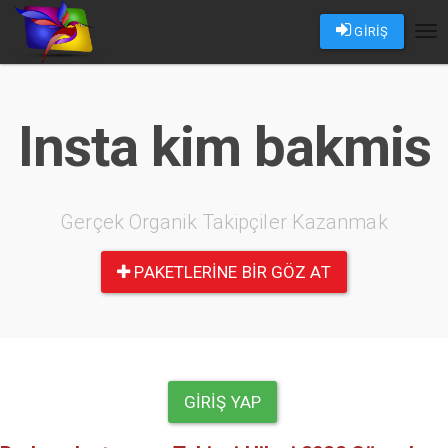
GİRİŞ
Tog
nav
Insta kim bakmis
Gerçek Organik Takipçiler Kazanmak
PAKETLERINE BIR GÖZ AT
GIRIŞ YAP