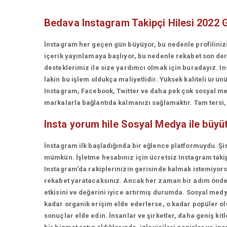
Bedava Instagram Takipçi Hilesi 2022 
İnstagram her geçen gün büyüyor, bu nedenle profiliniz
içerik yayınlamaya başlıyor, bu nedenle rekabet son d
desteklerimiz ile size yardımcı olmak için buradayız. In
lakin bu işlem oldukça maliyetlidir. Yüksek kaliteli ü
Instagram, Facebook, Twitter ve daha pek çok sosyal med
markalarla bağlantıda kalmanızı sağlamaktır. Tam tersi, t
Insta yorum hile
Sosyal Medya ile büy
İnstagram ilk başladığında bir eğlence platformuydu. Şi
mümkün. İşletme hesabınız için ücretsiz Instagram takip
Instagram'da rakiplerinizin gerisinde kalmak istemiyorsan
rekabet yaratacaksınız. Ancak her zaman bir adım önde 
etkisini ve değerini iyice artırmış durumda. Sosyal medy
kadar organik erişim elde ederlerse, o kadar popüler olur
sonuçlar elde edin. İnsanlar ve şirketler, daha geniş kit