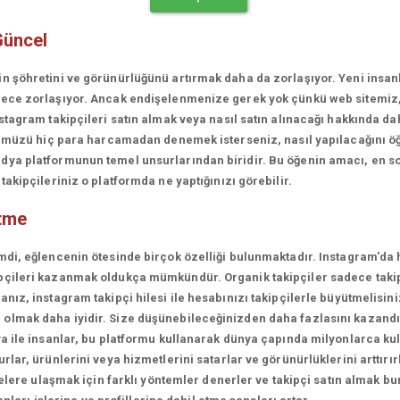
Güncel
in şöhretini ve görünürlüğünü artırmak daha da zorlaşıyor. Yeni insa
erece zorlaşıyor. Ancak endişelenmenize gerek yok çünkü web sitemiz
stagram takipçileri satın almak veya nasıl satın alınacağı hakkında da
rünümüzü hiç para harcamadan denemek isterseniz, nasıl yapılacağını ö
ya platformunun temel unsurlarından biridir. Bu öğenin amacı, en son
akipçileriniz o platformda ne yaptığınızı görebilir.
ütme
mdi, eğlencenin ötesinde birçok özelliği bulunmaktadır. Instagram'da 
çileri kazanmak oldukça mümkündür. Organik takipçiler sadece takipçi
ız, instagram takipçi hilesi ile hesabınızı takipçilerle büyütmelisini
olmak daha iyidir. Size düşünebileceğinizden daha fazlasını kazandı
a ile insanlar, bu platformu kullanarak dünya çapında milyonlarca kul
lar, ürünlerini veya hizmetlerini satarlar ve görünürlüklerini arttırırl
lelere ulaşmak için farklı yöntemler denerler ve takipçi satın almak bu