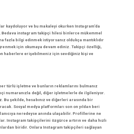
nlar kaydoluyor ve bu makaleyi okurken Instagram'da
, Bedava instagram takipçi hilesi binlerce mükemmel
ha fazla bilgi edinmek istiyorsanız oldukça mantıklıdır
ğrenmek için okumaya devam ediniz. Takipçi özelliği,
 haberlere erişebilmeniz için sevdiğiniz kişi ve
her türlü işletme ve bunların reklamlarını bulmanız
 numaranızla değil, diğer işletmelerle de ilgileniyor.
z. Bu şekilde, hesabınız ve diğerleri arasında bir
racak. Sosyal medya platformları son on yıldan beri
lanıcıya neredeyse anında ulaşabilir. Profillerine ne
ar. Instagram takipçilerini özgürce artırın ve daha hızlı
nlardan biridir. Onlara Instagram takipçileri sağlayan