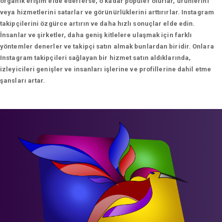
organik erişim elde ederlerse, o kadar popüler olurlar, ürünlerini
veya hizmetlerini satarlar ve görünürlüklerini arttırırlar. Instagram
takipçilerini özgürce artırın ve daha hızlı sonuçlar elde edin.
İnsanlar ve şirketler, daha geniş kitlelere ulaşmak için farklı
yöntemler denerler ve takipçi satın almak bunlardan biridir. Onlara
Instagram takipçileri sağlayan bir hizmet satın aldıklarında,
izleyicileri genişler ve insanları işlerine ve profillerine dahil etme
şansları artar.