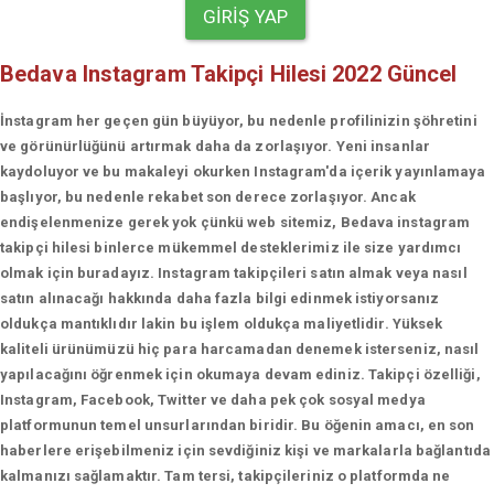
GIRIŞ YAP
Bedava Instagram Takipçi Hilesi 2022 Güncel
İnstagram her geçen gün büyüyor, bu nedenle profilinizin şöhretini
ve görünürlüğünü artırmak daha da zorlaşıyor. Yeni insanlar
kaydoluyor ve bu makaleyi okurken Instagram'da içerik yayınlamaya
başlıyor, bu nedenle rekabet son derece zorlaşıyor. Ancak
endişelenmenize gerek yok çünkü web sitemiz, Bedava instagram
takipçi hilesi binlerce mükemmel desteklerimiz ile size yardımcı
olmak için buradayız. Instagram takipçileri satın almak veya nasıl
satın alınacağı hakkında daha fazla bilgi edinmek istiyorsanız
oldukça mantıklıdır lakin bu işlem oldukça maliyetlidir. Yüksek
kaliteli ürünümüzü hiç para harcamadan denemek isterseniz, nasıl
yapılacağını öğrenmek için okumaya devam ediniz. Takipçi özelliği,
Instagram, Facebook, Twitter ve daha pek çok sosyal medya
platformunun temel unsurlarından biridir. Bu öğenin amacı, en son
haberlere erişebilmeniz için sevdiğiniz kişi ve markalarla bağlantıda
kalmanızı sağlamaktır. Tam tersi, takipçileriniz o platformda ne