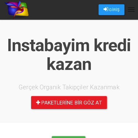
GİRİŞ
Tog
nav
Instabayim kredi
kazan
Gerçek Organik Takipçiler Kazanmak
PAKETLERINE BIR GÖZ AT