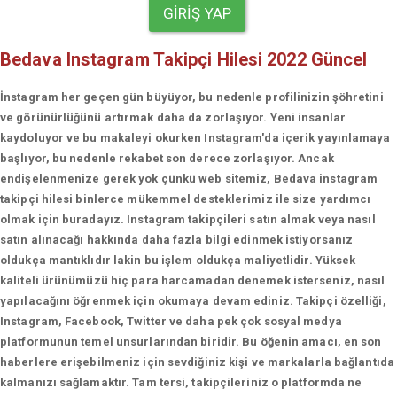
GIRIŞ YAP
Bedava Instagram Takipçi Hilesi 2022 Güncel
İnstagram her geçen gün büyüyor, bu nedenle profilinizin şöhretini
ve görünürlüğünü artırmak daha da zorlaşıyor. Yeni insanlar
kaydoluyor ve bu makaleyi okurken Instagram'da içerik yayınlamaya
başlıyor, bu nedenle rekabet son derece zorlaşıyor. Ancak
endişelenmenize gerek yok çünkü web sitemiz, Bedava instagram
takipçi hilesi binlerce mükemmel desteklerimiz ile size yardımcı
olmak için buradayız. Instagram takipçileri satın almak veya nasıl
satın alınacağı hakkında daha fazla bilgi edinmek istiyorsanız
oldukça mantıklıdır lakin bu işlem oldukça maliyetlidir. Yüksek
kaliteli ürünümüzü hiç para harcamadan denemek isterseniz, nasıl
yapılacağını öğrenmek için okumaya devam ediniz. Takipçi özelliği,
Instagram, Facebook, Twitter ve daha pek çok sosyal medya
platformunun temel unsurlarından biridir. Bu öğenin amacı, en son
haberlere erişebilmeniz için sevdiğiniz kişi ve markalarla bağlantıda
kalmanızı sağlamaktır. Tam tersi, takipçileriniz o platformda ne