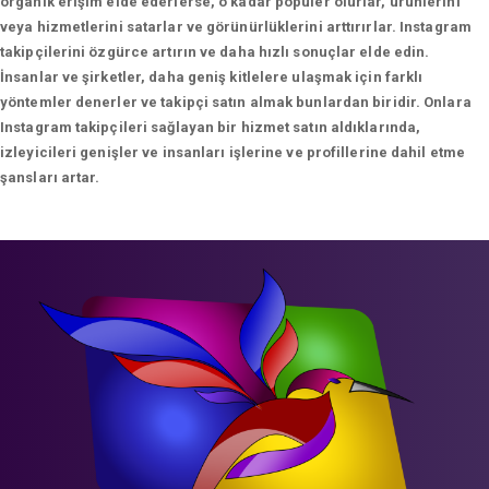
organik erişim elde ederlerse, o kadar popüler olurlar, ürünlerini
veya hizmetlerini satarlar ve görünürlüklerini arttırırlar. Instagram
takipçilerini özgürce artırın ve daha hızlı sonuçlar elde edin.
İnsanlar ve şirketler, daha geniş kitlelere ulaşmak için farklı
yöntemler denerler ve takipçi satın almak bunlardan biridir. Onlara
Instagram takipçileri sağlayan bir hizmet satın aldıklarında,
izleyicileri genişler ve insanları işlerine ve profillerine dahil etme
şansları artar.