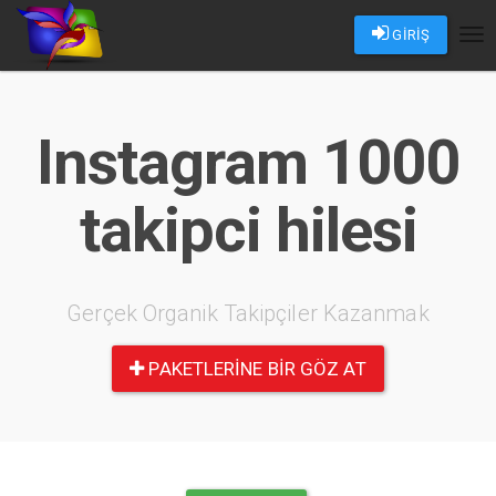
GİRİŞ
Tog
nav
Instagram 1000
takipci hilesi
Gerçek Organik Takipçiler Kazanmak
PAKETLERINE BIR GÖZ AT