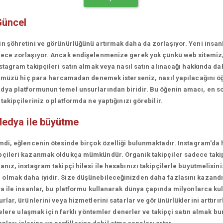
Güncel
in şöhretini ve görünürlüğünü artırmak daha da zorlaşıyor. Yeni insa
erece zorlaşıyor. Ancak endişelenmenize gerek yok çünkü web sitemiz
stagram takipçileri satın almak veya nasıl satın alınacağı hakkında da
rünümüzü hiç para harcamadan denemek isterseniz, nasıl yapılacağını ö
ya platformunun temel unsurlarından biridir. Bu öğenin amacı, en son
akipçileriniz o platformda ne yaptığınızı görebilir.
edya ile büyütme
mdi, eğlencenin ötesinde birçok özelliği bulunmaktadır. Instagram'da 
çileri kazanmak oldukça mümkündür. Organik takipçiler sadece takipçi
ız, instagram takipçi hilesi ile hesabınızı takipçilerle büyütmelisini
olmak daha iyidir. Size düşünebileceğinizden daha fazlasını kazandı
a ile insanlar, bu platformu kullanarak dünya çapında milyonlarca kul
lar, ürünlerini veya hizmetlerini satarlar ve görünürlüklerini arttırırl
lelere ulaşmak için farklı yöntemler denerler ve takipçi satın almak bu