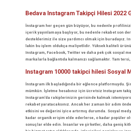
Bedava Instagram Takipçi Hilesi 2022 
İnstagram her geçen gün büyüyor, bu nedenle profiliniz
içerik yayınlamaya başlıyor, bu nedenle rekabet son d
desteklerimiz ile size yardımcı olmak için buradayız. In
lakin bu işlem oldukça maliyetlidir. Yüksek kaliteli ü
Instagram, Facebook, Twitter ve daha pek çok sosyal med
markalarla bağlantıda kalmanızı sağlamaktır. Tam tersi, t
Instagram 10000 takipci hilesi
Sosyal M
İnstagram ilk başladığında bir eğlence platformuydu. Şi
mümkün. İşletme hesabınız için ücretsiz Instagram takip
Instagram'da rakiplerinizin gerisinde kalmak istemiyorsan
rekabet yaratacaksınız. Ancak her zaman bir adım önde 
etkisini ve değerini iyice artırmış durumda. Sosyal medy
kadar organik erişim elde ederlerse, o kadar popüler olur
sonuçlar elde edin. İnsanlar ve şirketler, daha geniş kit