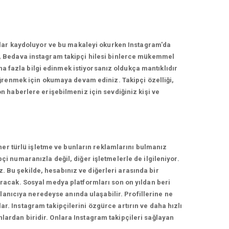
nlar kaydoluyor ve bu makaleyi okurken Instagram'da
, Bedava instagram takipçi hilesi binlerce mükemmel
ha fazla bilgi edinmek istiyorsanız oldukça mantıklıdır
ğrenmek için okumaya devam ediniz. Takipçi özelliği,
 haberlere erişebilmeniz için sevdiğiniz kişi ve
her türlü işletme ve bunların reklamlarını bulmanız
 numaranızla değil, diğer işletmelerle de ilgileniyor.
z. Bu şekilde, hesabınız ve diğerleri arasında bir
racak. Sosyal medya platformları son on yıldan beri
lanıcıya neredeyse anında ulaşabilir. Profillerine ne
ar. Instagram takipçilerini özgürce artırın ve daha hızlı
nlardan biridir. Onlara Instagram takipçileri sağlayan