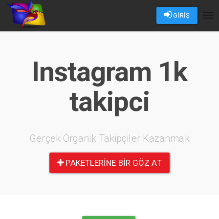
GİRİŞ
Tog
nav
Instagram 1k
takipci
Gerçek Organik Takipçiler Kazanmak
PAKETLERINE BIR GÖZ AT