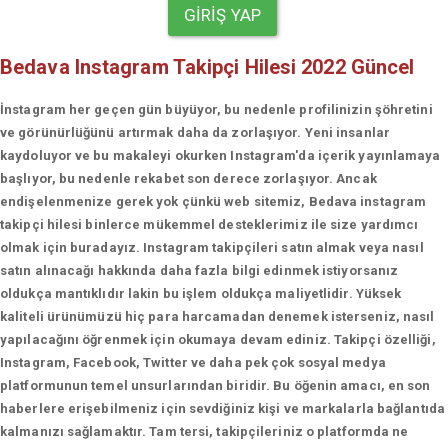
GIRIŞ YAP
Bedava Instagram Takipçi Hilesi 2022 Güncel
İnstagram her geçen gün büyüyor, bu nedenle profilinizin şöhretini
ve görünürlüğünü artırmak daha da zorlaşıyor. Yeni insanlar
kaydoluyor ve bu makaleyi okurken Instagram'da içerik yayınlamaya
başlıyor, bu nedenle rekabet son derece zorlaşıyor. Ancak
endişelenmenize gerek yok çünkü web sitemiz, Bedava instagram
takipçi hilesi binlerce mükemmel desteklerimiz ile size yardımcı
olmak için buradayız. Instagram takipçileri satın almak veya nasıl
satın alınacağı hakkında daha fazla bilgi edinmek istiyorsanız
oldukça mantıklıdır lakin bu işlem oldukça maliyetlidir. Yüksek
kaliteli ürünümüzü hiç para harcamadan denemek isterseniz, nasıl
yapılacağını öğrenmek için okumaya devam ediniz. Takipçi özelliği,
Instagram, Facebook, Twitter ve daha pek çok sosyal medya
platformunun temel unsurlarından biridir. Bu öğenin amacı, en son
haberlere erişebilmeniz için sevdiğiniz kişi ve markalarla bağlantıda
kalmanızı sağlamaktır. Tam tersi, takipçileriniz o platformda ne