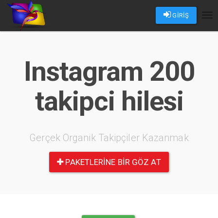
GİRİŞ
Tog
nav
Instagram 200
takipci hilesi
Gerçek Organik Takipçiler Kazanmak
PAKETLERINE BIR GÖZ AT