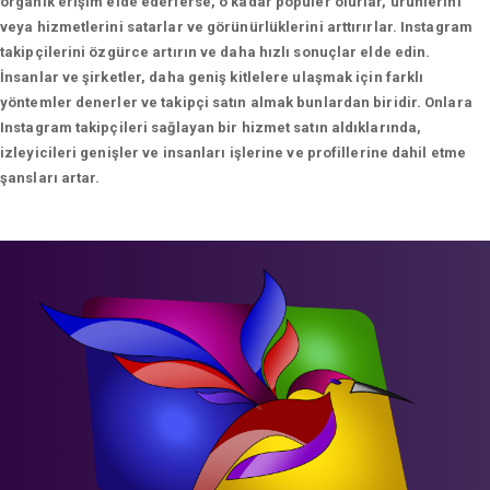
organik erişim elde ederlerse, o kadar popüler olurlar, ürünlerini
veya hizmetlerini satarlar ve görünürlüklerini arttırırlar. Instagram
takipçilerini özgürce artırın ve daha hızlı sonuçlar elde edin.
İnsanlar ve şirketler, daha geniş kitlelere ulaşmak için farklı
yöntemler denerler ve takipçi satın almak bunlardan biridir. Onlara
Instagram takipçileri sağlayan bir hizmet satın aldıklarında,
izleyicileri genişler ve insanları işlerine ve profillerine dahil etme
şansları artar.