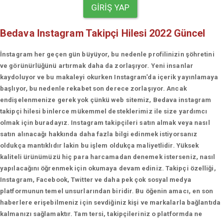
GIRIŞ YAP
Bedava Instagram Takipçi Hilesi 2022 Güncel
İnstagram her geçen gün büyüyor, bu nedenle profilinizin şöhretini
ve görünürlüğünü artırmak daha da zorlaşıyor. Yeni insanlar
kaydoluyor ve bu makaleyi okurken Instagram'da içerik yayınlamaya
başlıyor, bu nedenle rekabet son derece zorlaşıyor. Ancak
endişelenmenize gerek yok çünkü web sitemiz, Bedava instagram
takipçi hilesi binlerce mükemmel desteklerimiz ile size yardımcı
olmak için buradayız. Instagram takipçileri satın almak veya nasıl
satın alınacağı hakkında daha fazla bilgi edinmek istiyorsanız
oldukça mantıklıdır lakin bu işlem oldukça maliyetlidir. Yüksek
kaliteli ürünümüzü hiç para harcamadan denemek isterseniz, nasıl
yapılacağını öğrenmek için okumaya devam ediniz. Takipçi özelliği,
Instagram, Facebook, Twitter ve daha pek çok sosyal medya
platformunun temel unsurlarından biridir. Bu öğenin amacı, en son
haberlere erişebilmeniz için sevdiğiniz kişi ve markalarla bağlantıda
kalmanızı sağlamaktır. Tam tersi, takipçileriniz o platformda ne