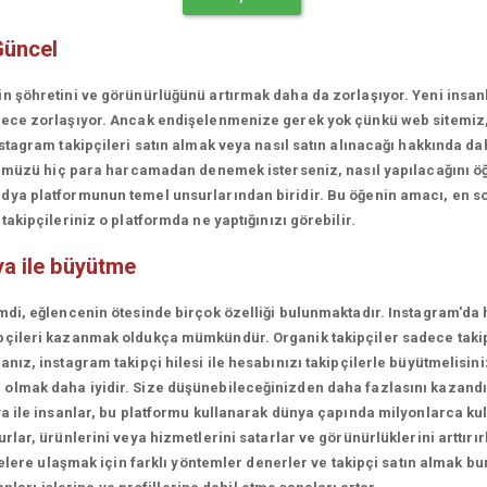
Güncel
in şöhretini ve görünürlüğünü artırmak daha da zorlaşıyor. Yeni insa
erece zorlaşıyor. Ancak endişelenmenize gerek yok çünkü web sitemiz
stagram takipçileri satın almak veya nasıl satın alınacağı hakkında da
rünümüzü hiç para harcamadan denemek isterseniz, nasıl yapılacağını ö
ya platformunun temel unsurlarından biridir. Bu öğenin amacı, en son
akipçileriniz o platformda ne yaptığınızı görebilir.
a ile büyütme
mdi, eğlencenin ötesinde birçok özelliği bulunmaktadır. Instagram'da 
çileri kazanmak oldukça mümkündür. Organik takipçiler sadece takipçi
ız, instagram takipçi hilesi ile hesabınızı takipçilerle büyütmelisini
olmak daha iyidir. Size düşünebileceğinizden daha fazlasını kazandı
a ile insanlar, bu platformu kullanarak dünya çapında milyonlarca kul
lar, ürünlerini veya hizmetlerini satarlar ve görünürlüklerini arttırırl
lelere ulaşmak için farklı yöntemler denerler ve takipçi satın almak bu