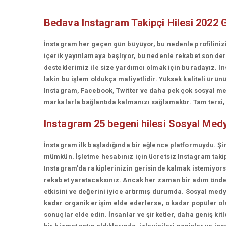
Bedava Instagram Takipçi Hilesi 2022 
İnstagram her geçen gün büyüyor, bu nedenle profiliniz
içerik yayınlamaya başlıyor, bu nedenle rekabet son d
desteklerimiz ile size yardımcı olmak için buradayız. In
lakin bu işlem oldukça maliyetlidir. Yüksek kaliteli ü
Instagram, Facebook, Twitter ve daha pek çok sosyal med
markalarla bağlantıda kalmanızı sağlamaktır. Tam tersi, t
Instagram 25 begeni hilesi
Sosyal Medy
İnstagram ilk başladığında bir eğlence platformuydu. Şi
mümkün. İşletme hesabınız için ücretsiz Instagram takip
Instagram'da rakiplerinizin gerisinde kalmak istemiyorsan
rekabet yaratacaksınız. Ancak her zaman bir adım önde 
etkisini ve değerini iyice artırmış durumda. Sosyal medy
kadar organik erişim elde ederlerse, o kadar popüler olur
sonuçlar elde edin. İnsanlar ve şirketler, daha geniş kit