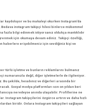
nlar kaydoluyor ve bu makaleyi okurken Instagram'da
, Bedava instagram takipçi hilesi binlerce mükemmel
ha fazla bilgi edinmek istiyorsanız oldukça mantıklıdır
ğrenmek için okumaya devam ediniz. Takipçi özelliği,
 haberlere erişebilmeniz için sevdiğiniz kişi ve
her türlü işletme ve bunların reklamlarını bulmanız
 numaranızla değil, diğer işletmelerle de ilgileniyor.
z. Bu şekilde, hesabınız ve diğerleri arasında bir
racak. Sosyal medya platformları son on yıldan beri
lanıcıya neredeyse anında ulaşabilir. Profillerine ne
ar. Instagram takipçilerini özgürce artırın ve daha hızlı
nlardan biridir. Onlara Instagram takipçileri sağlayan