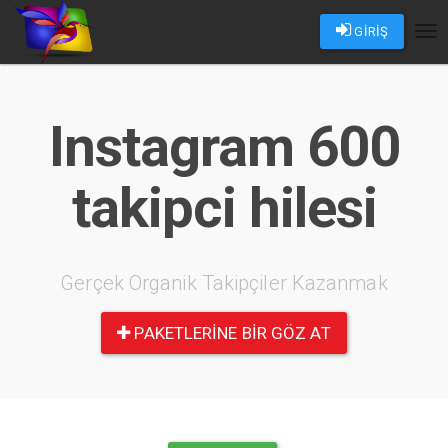
GİRİŞ
Tog
nav
Instagram 600
takipci hilesi
Gerçek Organik Takipçiler Kazanmak
PAKETLERINE BIR GÖZ AT