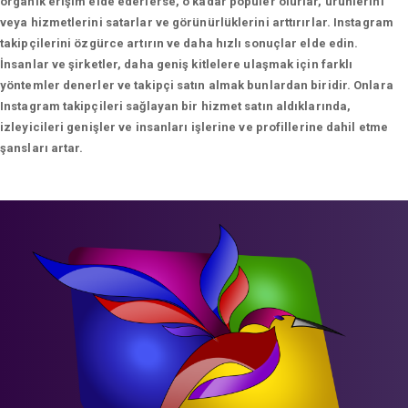
organik erişim elde ederlerse, o kadar popüler olurlar, ürünlerini
veya hizmetlerini satarlar ve görünürlüklerini arttırırlar. Instagram
takipçilerini özgürce artırın ve daha hızlı sonuçlar elde edin.
İnsanlar ve şirketler, daha geniş kitlelere ulaşmak için farklı
yöntemler denerler ve takipçi satın almak bunlardan biridir. Onlara
Instagram takipçileri sağlayan bir hizmet satın aldıklarında,
izleyicileri genişler ve insanları işlerine ve profillerine dahil etme
şansları artar.