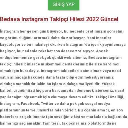
GIRIŞ YAP
Bedava Instagram Takipçi Hilesi 2022 Güncel
İnstagram her geçen gün büyüyor, bu nedenle profilinizin şöhretini
ve görünürlüğünü artırmak daha da zorlaşıyor. Yeni insanlar
kaydoluyor ve bu makaleyi okurken Instagram'da içerik yayınlamaya
başlıyor, bu nedenle rekabet son derece zorlaşıyor. Ancak
endişelenmenize gerek yok çünkü web sitemiz, Bedava instagram
takipçi hilesi binlerce mükemmel desteklerimiz ile size yardımcı
olmak için buradayız. Instagram takipçileri satın almak veya nasıl
satın alınacağı hakkında daha fazla bilgi edinmek istiyorsanız
oldukça mantıklıdır lakin bu işlem oldukça maliyetlidir. Yüksek
kaliteli ürünümüzü hiç para harcamadan denemek isterseniz, nasıl
yapılacağını öğrenmek için okumaya devam ediniz. Takipçi özelliği,
Instagram, Facebook, Twitter ve daha pek çok sosyal medya
platformunun temel unsurlarından biridir. Bu öğenin amacı, en son
haberlere erişebilmeniz için sevdiğiniz kişi ve markalarla bağlantıda
kalmanızı sağlamaktır. Tam tersi, takipçileriniz o platformda ne