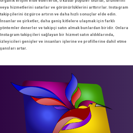
organik erişim elde ederlerse, o kadar popüler olurlar, ürünlerini
veya hizmetlerini satarlar ve görünürlüklerini arttırırlar. Instagram
takipçilerini özgürce artırın ve daha hızlı sonuçlar elde edin.
İnsanlar ve şirketler, daha geniş kitlelere ulaşmak için farklı
yöntemler denerler ve takipçi satın almak bunlardan biridir. Onlara
Instagram takipçileri sağlayan bir hizmet satın aldıklarında,
izleyicileri genişler ve insanları işlerine ve profillerine dahil etme
şansları artar.