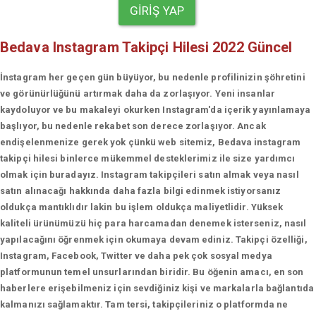
GIRIŞ YAP
Bedava Instagram Takipçi Hilesi 2022 Güncel
İnstagram her geçen gün büyüyor, bu nedenle profilinizin şöhretini
ve görünürlüğünü artırmak daha da zorlaşıyor. Yeni insanlar
kaydoluyor ve bu makaleyi okurken Instagram'da içerik yayınlamaya
başlıyor, bu nedenle rekabet son derece zorlaşıyor. Ancak
endişelenmenize gerek yok çünkü web sitemiz, Bedava instagram
takipçi hilesi binlerce mükemmel desteklerimiz ile size yardımcı
olmak için buradayız. Instagram takipçileri satın almak veya nasıl
satın alınacağı hakkında daha fazla bilgi edinmek istiyorsanız
oldukça mantıklıdır lakin bu işlem oldukça maliyetlidir. Yüksek
kaliteli ürünümüzü hiç para harcamadan denemek isterseniz, nasıl
yapılacağını öğrenmek için okumaya devam ediniz. Takipçi özelliği,
Instagram, Facebook, Twitter ve daha pek çok sosyal medya
platformunun temel unsurlarından biridir. Bu öğenin amacı, en son
haberlere erişebilmeniz için sevdiğiniz kişi ve markalarla bağlantıda
kalmanızı sağlamaktır. Tam tersi, takipçileriniz o platformda ne