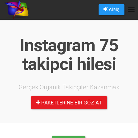
GİRİŞ
Tog
nav
Instagram 75
takipci hilesi
Gerçek Organik Takipçiler Kazanmak
PAKETLERINE BIR GÖZ AT