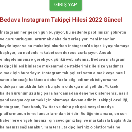
GIRIŞ YAP
Bedava Instagram Takipçi Hilesi 2022 Güncel
İnstagram her geçen gün büyüyor, bu nedenle profilinizin şöhretini
ve görünürlüğünü artırmak daha da zorlaşıyor. Yeni insanlar
kaydoluyor ve bu makaleyi okurken Instagram'da içerik yayınlamaya
başlıyor, bu nedenle rekabet son derece zorlaşıyor. Ancak
endişelenmenize gerek yok çünkü web sitemiz, Bedava instagram
takipçi hilesi binlerce mükemmel desteklerimiz ile size yardımcı
olmak için buradayız. Instagram takipçileri satın almak veya nasıl
satın alınacağı hakkında daha fazla bilgi edinmek istiyorsanız
oldukça mantıklıdır lakin bu işlem oldukça maliyetlidir. Yüksek
kaliteli ürünümüzü hiç para harcamadan denemek isterseniz, nasıl
yapılacağını öğrenmek için okumaya devam ediniz. Takipçi özelliği,
Instagram, Facebook, Twitter ve daha pek çok sosyal medya
platformunun temel unsurlarından biridir. Bu öğenin amacı, en son
haberlere erişebilmeniz için sevdiğiniz kişi ve markalarla bağlantıda
kalmanızı sağlamaktır. Tam tersi, takipçileriniz o platformda ne