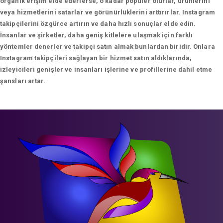
organik erişim elde ederlerse, o kadar popüler olurlar, ürünlerini
veya hizmetlerini satarlar ve görünürlüklerini arttırırlar. Instagram
takipçilerini özgürce artırın ve daha hızlı sonuçlar elde edin.
İnsanlar ve şirketler, daha geniş kitlelere ulaşmak için farklı
yöntemler denerler ve takipçi satın almak bunlardan biridir. Onlara
Instagram takipçileri sağlayan bir hizmet satın aldıklarında,
izleyicileri genişler ve insanları işlerine ve profillerine dahil etme
şansları artar.