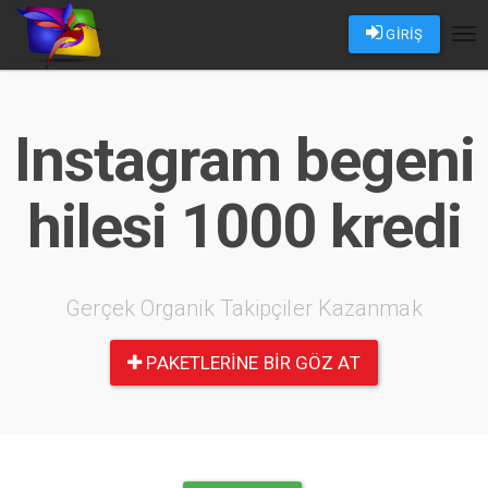
GİRİŞ
Tog
nav
Instagram begeni
hilesi 1000 kredi
Gerçek Organik Takipçiler Kazanmak
PAKETLERINE BIR GÖZ AT