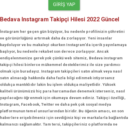
GIRIŞ YAP
Bedava Instagram Takipçi Hilesi 2022 Güncel
İnstagram her geçen gün büyüyor, bu nedenle profilinizin şöhretini
ve görünürlüğünü artırmak daha da zorlaşıyor. Yeni insanlar
kaydoluyor ve bu makaleyi okurken Instagram'da içerik yayınlamaya
başlıyor, bu nedenle rekabet son derece zorlaşıyor. Ancak
endişelenmenize gerek yok çünkü web sitemiz, Bedava instagram
takipçi hilesi binlerce mükemmel desteklerimiz ile size yardımcı
olmak için buradayız. Instagram takipçileri satın almak veya nasıl
satın alınacağı hakkında daha fazla bilgi edinmek istiyorsanız
oldukça mantıklıdır lakin bu işlem oldukça maliyetlidir. Yüksek
kaliteli ürünümüzü hiç para harcamadan denemek isterseniz, nasıl
yapılacağını öğrenmek için okumaya devam ediniz. Takipçi özelliği,
Instagram, Facebook, Twitter ve daha pek çok sosyal medya
platformunun temel unsurlarından biridir. Bu öğenin amacı, en son
haberlere erişebilmeniz için sevdiğiniz kişi ve markalarla bağlantıda
kalmanızı sağlamaktır. Tam tersi, takipçileriniz o platformda ne