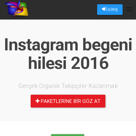
GİRİŞ
Tog
nav
Instagram begeni
hilesi 2016
Gerçek Organik Takipçiler Kazanmak
PAKETLERINE BIR GÖZ AT