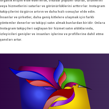
organik erişim elde ederlerse, o kadar popüler olurlar, ürünlerini
veya hizmetlerini satarlar ve görünürlüklerini arttırırlar. Instagram
takipçilerini özgürce artırın ve daha hızlı sonuçlar elde edin.
İnsanlar ve şirketler, daha geniş kitlelere ulaşmak için farklı
yöntemler denerler ve takipçi satın almak bunlardan biridir. Onlara
Instagram takipçileri sağlayan bir hizmet satın aldıklarında,
izleyicileri genişler ve insanları işlerine ve profillerine dahil etme
şansları artar.