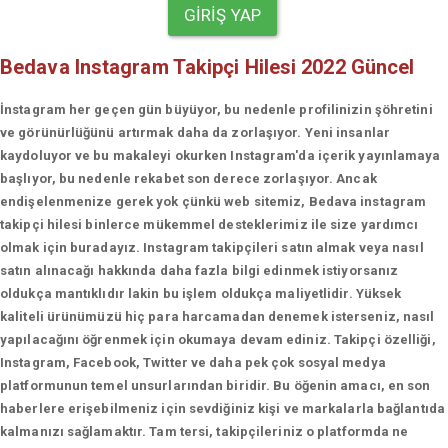
GIRIŞ YAP
Bedava Instagram Takipçi Hilesi 2022 Güncel
İnstagram her geçen gün büyüyor, bu nedenle profilinizin şöhretini
ve görünürlüğünü artırmak daha da zorlaşıyor. Yeni insanlar
kaydoluyor ve bu makaleyi okurken Instagram'da içerik yayınlamaya
başlıyor, bu nedenle rekabet son derece zorlaşıyor. Ancak
endişelenmenize gerek yok çünkü web sitemiz, Bedava instagram
takipçi hilesi binlerce mükemmel desteklerimiz ile size yardımcı
olmak için buradayız. Instagram takipçileri satın almak veya nasıl
satın alınacağı hakkında daha fazla bilgi edinmek istiyorsanız
oldukça mantıklıdır lakin bu işlem oldukça maliyetlidir. Yüksek
kaliteli ürünümüzü hiç para harcamadan denemek isterseniz, nasıl
yapılacağını öğrenmek için okumaya devam ediniz. Takipçi özelliği,
Instagram, Facebook, Twitter ve daha pek çok sosyal medya
platformunun temel unsurlarından biridir. Bu öğenin amacı, en son
haberlere erişebilmeniz için sevdiğiniz kişi ve markalarla bağlantıda
kalmanızı sağlamaktır. Tam tersi, takipçileriniz o platformda ne