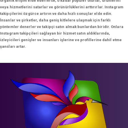
organik erişim elde ederlerse, o kadar popüler olurlar, ürünlerini
veya hizmetlerini satarlar ve görünürlüklerini arttırırlar. Instagram
takipçilerini özgürce artırın ve daha hızlı sonuçlar elde edin.
İnsanlar ve şirketler, daha geniş kitlelere ulaşmak için farklı
yöntemler denerler ve takipçi satın almak bunlardan biridir. Onlara
Instagram takipçileri sağlayan bir hizmet satın aldıklarında,
izleyicileri genişler ve insanları işlerine ve profillerine dahil etme
şansları artar.