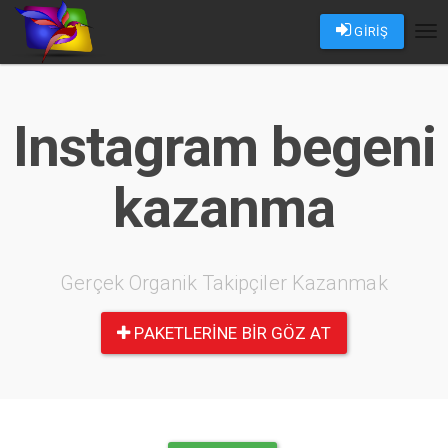
GİRİŞ
Tog
nav
Instagram begeni
kazanma
Gerçek Organik Takipçiler Kazanmak
PAKETLERINE BIR GÖZ AT