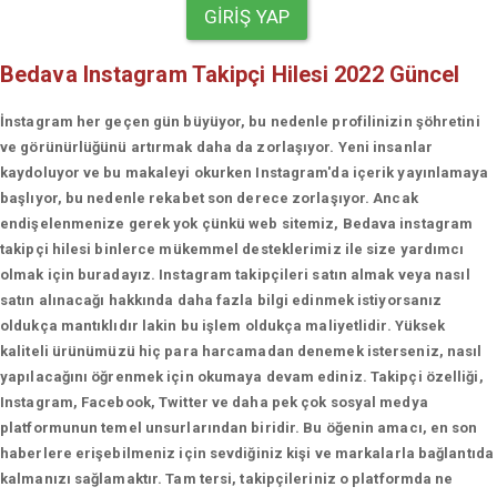
GIRIŞ YAP
Bedava Instagram Takipçi Hilesi 2022 Güncel
İnstagram her geçen gün büyüyor, bu nedenle profilinizin şöhretini
ve görünürlüğünü artırmak daha da zorlaşıyor. Yeni insanlar
kaydoluyor ve bu makaleyi okurken Instagram'da içerik yayınlamaya
başlıyor, bu nedenle rekabet son derece zorlaşıyor. Ancak
endişelenmenize gerek yok çünkü web sitemiz, Bedava instagram
takipçi hilesi binlerce mükemmel desteklerimiz ile size yardımcı
olmak için buradayız. Instagram takipçileri satın almak veya nasıl
satın alınacağı hakkında daha fazla bilgi edinmek istiyorsanız
oldukça mantıklıdır lakin bu işlem oldukça maliyetlidir. Yüksek
kaliteli ürünümüzü hiç para harcamadan denemek isterseniz, nasıl
yapılacağını öğrenmek için okumaya devam ediniz. Takipçi özelliği,
Instagram, Facebook, Twitter ve daha pek çok sosyal medya
platformunun temel unsurlarından biridir. Bu öğenin amacı, en son
haberlere erişebilmeniz için sevdiğiniz kişi ve markalarla bağlantıda
kalmanızı sağlamaktır. Tam tersi, takipçileriniz o platformda ne