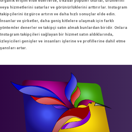
organik erişim elde ederlerse, o kadar popüler olurlar, ürünlerini
veya hizmetlerini satarlar ve görünürlüklerini arttırırlar. Instagram
takipçilerini özgürce artırın ve daha hızlı sonuçlar elde edin.
İnsanlar ve şirketler, daha geniş kitlelere ulaşmak için farklı
yöntemler denerler ve takipçi satın almak bunlardan biridir. Onlara
Instagram takipçileri sağlayan bir hizmet satın aldıklarında,
izleyicileri genişler ve insanları işlerine ve profillerine dahil etme
şansları artar.