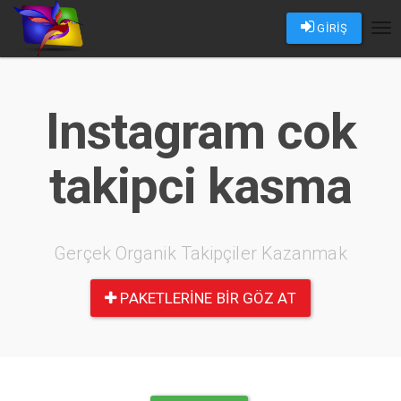
GİRİŞ
Tog
nav
Instagram cok
takipci kasma
Gerçek Organik Takipçiler Kazanmak
PAKETLERINE BIR GÖZ AT