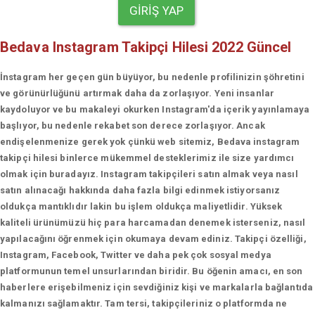
GIRIŞ YAP
Bedava Instagram Takipçi Hilesi 2022 Güncel
İnstagram her geçen gün büyüyor, bu nedenle profilinizin şöhretini
ve görünürlüğünü artırmak daha da zorlaşıyor. Yeni insanlar
kaydoluyor ve bu makaleyi okurken Instagram'da içerik yayınlamaya
başlıyor, bu nedenle rekabet son derece zorlaşıyor. Ancak
endişelenmenize gerek yok çünkü web sitemiz, Bedava instagram
takipçi hilesi binlerce mükemmel desteklerimiz ile size yardımcı
olmak için buradayız. Instagram takipçileri satın almak veya nasıl
satın alınacağı hakkında daha fazla bilgi edinmek istiyorsanız
oldukça mantıklıdır lakin bu işlem oldukça maliyetlidir. Yüksek
kaliteli ürünümüzü hiç para harcamadan denemek isterseniz, nasıl
yapılacağını öğrenmek için okumaya devam ediniz. Takipçi özelliği,
Instagram, Facebook, Twitter ve daha pek çok sosyal medya
platformunun temel unsurlarından biridir. Bu öğenin amacı, en son
haberlere erişebilmeniz için sevdiğiniz kişi ve markalarla bağlantıda
kalmanızı sağlamaktır. Tam tersi, takipçileriniz o platformda ne