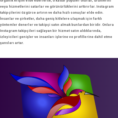
organik erişim elde ederlerse, o kadar popüler olurlar, ürünlerini
veya hizmetlerini satarlar ve görünürlüklerini arttırırlar. Instagram
takipçilerini özgürce artırın ve daha hızlı sonuçlar elde edin.
İnsanlar ve şirketler, daha geniş kitlelere ulaşmak için farklı
yöntemler denerler ve takipçi satın almak bunlardan biridir. Onlara
Instagram takipçileri sağlayan bir hizmet satın aldıklarında,
izleyicileri genişler ve insanları işlerine ve profillerine dahil etme
şansları artar.