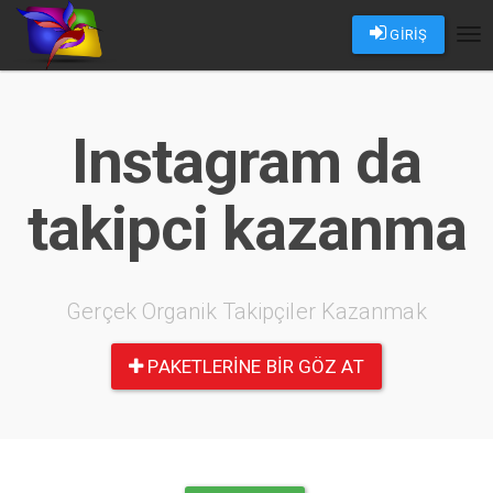
GİRİŞ
Tog
nav
Instagram da
takipci kazanma
Gerçek Organik Takipçiler Kazanmak
PAKETLERINE BIR GÖZ AT