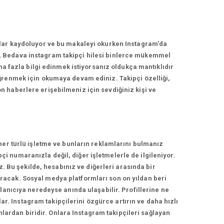
nlar kaydoluyor ve bu makaleyi okurken Instagram'da
, Bedava instagram takipçi hilesi binlerce mükemmel
ha fazla bilgi edinmek istiyorsanız oldukça mantıklıdır
ğrenmek için okumaya devam ediniz. Takipçi özelliği,
 haberlere erişebilmeniz için sevdiğiniz kişi ve
her türlü işletme ve bunların reklamlarını bulmanız
 numaranızla değil, diğer işletmelerle de ilgileniyor.
z. Bu şekilde, hesabınız ve diğerleri arasında bir
racak. Sosyal medya platformları son on yıldan beri
lanıcıya neredeyse anında ulaşabilir. Profillerine ne
ar. Instagram takipçilerini özgürce artırın ve daha hızlı
nlardan biridir. Onlara Instagram takipçileri sağlayan