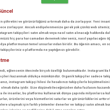
Güncel
in şöhretini ve görünürlüğünü artırmak daha da zorlaşıyor. Yeni insa
erece zorlaşıyor. Ancak endişelenmenize gerek yok çünkü web sitemiz
stagram takipçileri satın almak veya nasıl satın alınacağı hakkında da
rünümüzü hiç para harcamadan denemek isterseniz, nasıl yapılacağını ö
ya platformunun temel unsurlarından biridir. Bu öğenin amacı, en son
akipçileriniz o platformda ne yaptığınızı görebilir.
ütme
mdi, eğlencenin ötesinde birçok özelliği bulunmaktadır. Instagram'da 
çileri kazanmak oldukça mümkündür. Organik takipçiler sadece takipçi
ız, instagram takipçi hilesi ile hesabınızı takipçilerle büyütmelisini
olmak daha iyidir. Size düşünebileceğinizden daha fazlasını kazandı
a ile insanlar, bu platformu kullanarak dünya çapında milyonlarca kul
lar, ürünlerini veya hizmetlerini satarlar ve görünürlüklerini arttırırl
lelere ulaşmak için farklı yöntemler denerler ve takipçi satın almak bu