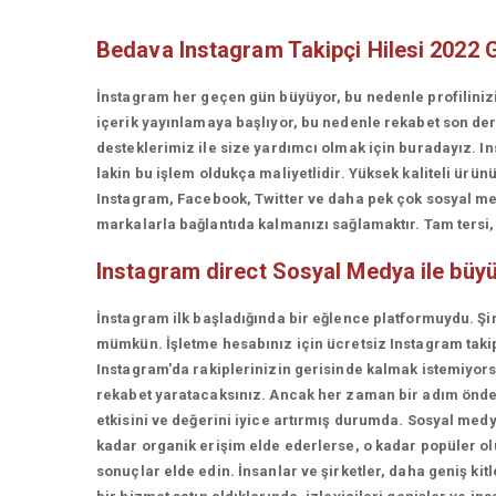
Bedava Instagram Takipçi Hilesi 2022 
İnstagram her geçen gün büyüyor, bu nedenle profiliniz
içerik yayınlamaya başlıyor, bu nedenle rekabet son d
desteklerimiz ile size yardımcı olmak için buradayız. In
lakin bu işlem oldukça maliyetlidir. Yüksek kaliteli ü
Instagram, Facebook, Twitter ve daha pek çok sosyal med
markalarla bağlantıda kalmanızı sağlamaktır. Tam tersi, t
Instagram direct
Sosyal Medya ile büy
İnstagram ilk başladığında bir eğlence platformuydu. Şi
mümkün. İşletme hesabınız için ücretsiz Instagram takip
Instagram'da rakiplerinizin gerisinde kalmak istemiyorsan
rekabet yaratacaksınız. Ancak her zaman bir adım önde 
etkisini ve değerini iyice artırmış durumda. Sosyal medy
kadar organik erişim elde ederlerse, o kadar popüler olur
sonuçlar elde edin. İnsanlar ve şirketler, daha geniş kit