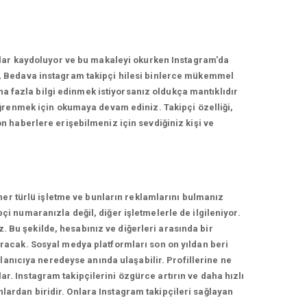
nlar kaydoluyor ve bu makaleyi okurken Instagram'da
, Bedava instagram takipçi hilesi binlerce mükemmel
ha fazla bilgi edinmek istiyorsanız oldukça mantıklıdır
ğrenmek için okumaya devam ediniz. Takipçi özelliği,
 haberlere erişebilmeniz için sevdiğiniz kişi ve
her türlü işletme ve bunların reklamlarını bulmanız
 numaranızla değil, diğer işletmelerle de ilgileniyor.
z. Bu şekilde, hesabınız ve diğerleri arasında bir
racak. Sosyal medya platformları son on yıldan beri
lanıcıya neredeyse anında ulaşabilir. Profillerine ne
ar. Instagram takipçilerini özgürce artırın ve daha hızlı
nlardan biridir. Onlara Instagram takipçileri sağlayan