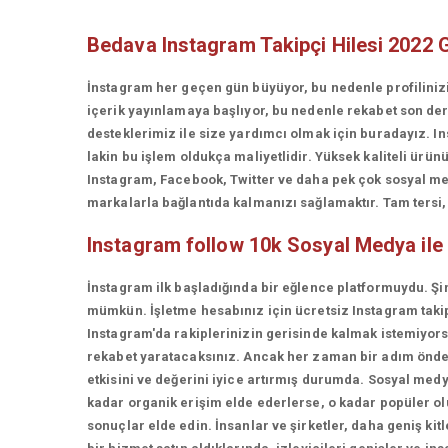
Bedava Instagram Takipçi Hilesi 2022 
İnstagram her geçen gün büyüyor, bu nedenle profiliniz
içerik yayınlamaya başlıyor, bu nedenle rekabet son d
desteklerimiz ile size yardımcı olmak için buradayız. In
lakin bu işlem oldukça maliyetlidir. Yüksek kaliteli ü
Instagram, Facebook, Twitter ve daha pek çok sosyal med
markalarla bağlantıda kalmanızı sağlamaktır. Tam tersi, t
Instagram follow 10k
Sosyal Medya ile
İnstagram ilk başladığında bir eğlence platformuydu. Şi
mümkün. İşletme hesabınız için ücretsiz Instagram takip
Instagram'da rakiplerinizin gerisinde kalmak istemiyorsan
rekabet yaratacaksınız. Ancak her zaman bir adım önde 
etkisini ve değerini iyice artırmış durumda. Sosyal medy
kadar organik erişim elde ederlerse, o kadar popüler olur
sonuçlar elde edin. İnsanlar ve şirketler, daha geniş kit