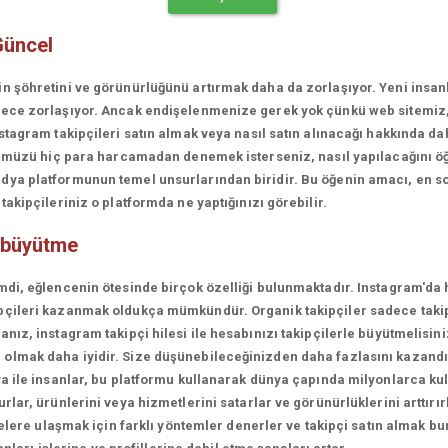
Güncel
in şöhretini ve görünürlüğünü artırmak daha da zorlaşıyor. Yeni insa
erece zorlaşıyor. Ancak endişelenmenize gerek yok çünkü web sitemiz
stagram takipçileri satın almak veya nasıl satın alınacağı hakkında da
rünümüzü hiç para harcamadan denemek isterseniz, nasıl yapılacağını ö
ya platformunun temel unsurlarından biridir. Bu öğenin amacı, en son
akipçileriniz o platformda ne yaptığınızı görebilir.
 büyütme
mdi, eğlencenin ötesinde birçok özelliği bulunmaktadır. Instagram'da 
çileri kazanmak oldukça mümkündür. Organik takipçiler sadece takipçi
ız, instagram takipçi hilesi ile hesabınızı takipçilerle büyütmelisini
olmak daha iyidir. Size düşünebileceğinizden daha fazlasını kazandı
a ile insanlar, bu platformu kullanarak dünya çapında milyonlarca kul
lar, ürünlerini veya hizmetlerini satarlar ve görünürlüklerini arttırırl
lelere ulaşmak için farklı yöntemler denerler ve takipçi satın almak bu