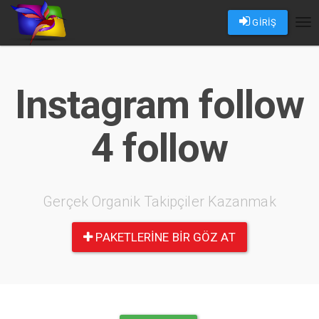
GİRİŞ
Tog
nav
Instagram follow
4 follow
Gerçek Organik Takipçiler Kazanmak
PAKETLERINE BIR GÖZ AT