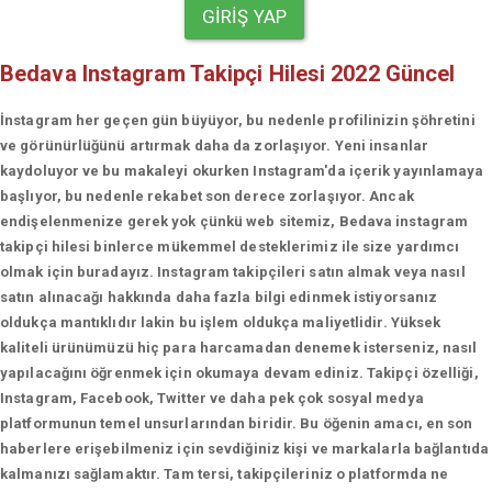
GIRIŞ YAP
Bedava Instagram Takipçi Hilesi 2022 Güncel
İnstagram her geçen gün büyüyor, bu nedenle profilinizin şöhretini
ve görünürlüğünü artırmak daha da zorlaşıyor. Yeni insanlar
kaydoluyor ve bu makaleyi okurken Instagram'da içerik yayınlamaya
başlıyor, bu nedenle rekabet son derece zorlaşıyor. Ancak
endişelenmenize gerek yok çünkü web sitemiz, Bedava instagram
takipçi hilesi binlerce mükemmel desteklerimiz ile size yardımcı
olmak için buradayız. Instagram takipçileri satın almak veya nasıl
satın alınacağı hakkında daha fazla bilgi edinmek istiyorsanız
oldukça mantıklıdır lakin bu işlem oldukça maliyetlidir. Yüksek
kaliteli ürünümüzü hiç para harcamadan denemek isterseniz, nasıl
yapılacağını öğrenmek için okumaya devam ediniz. Takipçi özelliği,
Instagram, Facebook, Twitter ve daha pek çok sosyal medya
platformunun temel unsurlarından biridir. Bu öğenin amacı, en son
haberlere erişebilmeniz için sevdiğiniz kişi ve markalarla bağlantıda
kalmanızı sağlamaktır. Tam tersi, takipçileriniz o platformda ne