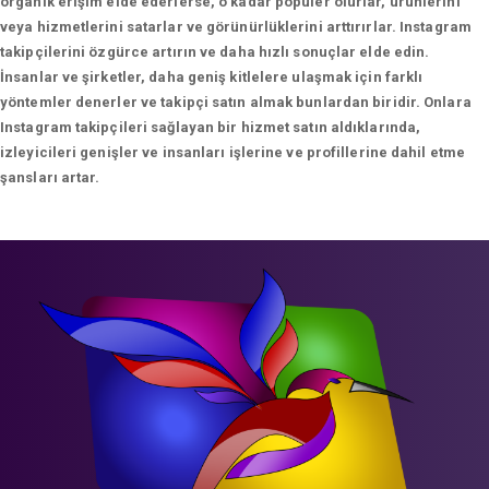
organik erişim elde ederlerse, o kadar popüler olurlar, ürünlerini
veya hizmetlerini satarlar ve görünürlüklerini arttırırlar. Instagram
takipçilerini özgürce artırın ve daha hızlı sonuçlar elde edin.
İnsanlar ve şirketler, daha geniş kitlelere ulaşmak için farklı
yöntemler denerler ve takipçi satın almak bunlardan biridir. Onlara
Instagram takipçileri sağlayan bir hizmet satın aldıklarında,
izleyicileri genişler ve insanları işlerine ve profillerine dahil etme
şansları artar.