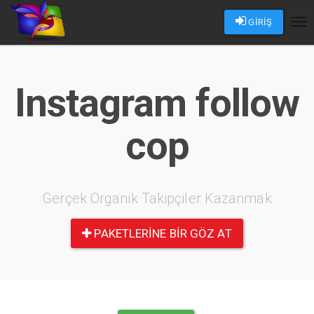
GİRİŞ
Tog
nav
Instagram follow
cop
Gerçek Organik Takipçiler Kazanmak
PAKETLERINE BIR GÖZ AT