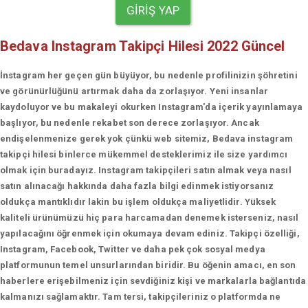
GIRIŞ YAP
Bedava Instagram Takipçi Hilesi 2022 Güncel
İnstagram her geçen gün büyüyor, bu nedenle profilinizin şöhretini
ve görünürlüğünü artırmak daha da zorlaşıyor. Yeni insanlar
kaydoluyor ve bu makaleyi okurken Instagram'da içerik yayınlamaya
başlıyor, bu nedenle rekabet son derece zorlaşıyor. Ancak
endişelenmenize gerek yok çünkü web sitemiz, Bedava instagram
takipçi hilesi binlerce mükemmel desteklerimiz ile size yardımcı
olmak için buradayız. Instagram takipçileri satın almak veya nasıl
satın alınacağı hakkında daha fazla bilgi edinmek istiyorsanız
oldukça mantıklıdır lakin bu işlem oldukça maliyetlidir. Yüksek
kaliteli ürünümüzü hiç para harcamadan denemek isterseniz, nasıl
yapılacağını öğrenmek için okumaya devam ediniz. Takipçi özelliği,
Instagram, Facebook, Twitter ve daha pek çok sosyal medya
platformunun temel unsurlarından biridir. Bu öğenin amacı, en son
haberlere erişebilmeniz için sevdiğiniz kişi ve markalarla bağlantıda
kalmanızı sağlamaktır. Tam tersi, takipçileriniz o platformda ne