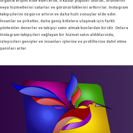
organik erişim elde ederlerse, o kadar popüler olurlar, ürünlerini
veya hizmetlerini satarlar ve görünürlüklerini arttırırlar. Instagram
takipçilerini özgürce artırın ve daha hızlı sonuçlar elde edin.
İnsanlar ve şirketler, daha geniş kitlelere ulaşmak için farklı
yöntemler denerler ve takipçi satın almak bunlardan biridir. Onlara
Instagram takipçileri sağlayan bir hizmet satın aldıklarında,
izleyicileri genişler ve insanları işlerine ve profillerine dahil etme
şansları artar.