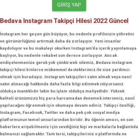
GIRIŞ YAP
Bedava Instagram Takipçi Hilesi 2022 Güncel
İnstagram her geçen gün büyüyor, bu nedenle profilinizin şöhretini
ve görünürlüğünü artırmak daha da zorlaşıyor. Yeni insanlar
kaydoluyor ve bu makaleyi okurken Instagram'da içerik yayınlamaya
başlıyor, bu nedenle rekabet son derece zorlaşıyor. Ancak
endişelenmenize gerek yok çünkü web sitemiz, Bedava instagram
takipçi hilesi binlerce mükemmel desteklerimiz ile size yardımcı
olmak için buradayız. Instagram takipçileri satın almak veya nasıl
satın alınacağı hakkında daha fazla bilgi edinmek istiyorsanız
oldukça mantıklıdır lakin bu işlem oldukça maliyetlidir. Yüksek
kaliteli ürünümüzü hiç para harcamadan denemek isterseniz, nasıl
yapılacağını öğrenmek için okumaya devam ediniz. Takipçi özelliği,
Instagram, Facebook, Twitter ve daha pek çok sosyal medya
platformunun temel unsurlarından biridir. Bu öğenin amacı, en son
haberlere erişebilmeniz için sevdiğiniz kişi ve markalarla bağlantıda
kalmanızı sağlamaktır. Tam tersi, takipçileriniz o platformda ne