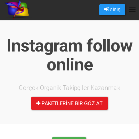
GİRİŞ
Tog
nav
Instagram follow
online
Gerçek Organik Takipçiler Kazanmak
PAKETLERINE BIR GÖZ AT