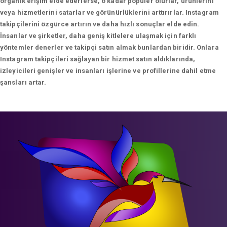
organik erişim elde ederlerse, o kadar popüler olurlar, ürünlerini
veya hizmetlerini satarlar ve görünürlüklerini arttırırlar. Instagram
takipçilerini özgürce artırın ve daha hızlı sonuçlar elde edin.
İnsanlar ve şirketler, daha geniş kitlelere ulaşmak için farklı
yöntemler denerler ve takipçi satın almak bunlardan biridir. Onlara
Instagram takipçileri sağlayan bir hizmet satın aldıklarında,
izleyicileri genişler ve insanları işlerine ve profillerine dahil etme
şansları artar.