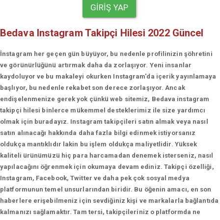
GIRIŞ YAP
Bedava Instagram Takipçi Hilesi 2022 Güncel
İnstagram her geçen gün büyüyor, bu nedenle profilinizin şöhretini
ve görünürlüğünü artırmak daha da zorlaşıyor. Yeni insanlar
kaydoluyor ve bu makaleyi okurken Instagram'da içerik yayınlamaya
başlıyor, bu nedenle rekabet son derece zorlaşıyor. Ancak
endişelenmenize gerek yok çünkü web sitemiz, Bedava instagram
takipçi hilesi binlerce mükemmel desteklerimiz ile size yardımcı
olmak için buradayız. Instagram takipçileri satın almak veya nasıl
satın alınacağı hakkında daha fazla bilgi edinmek istiyorsanız
oldukça mantıklıdır lakin bu işlem oldukça maliyetlidir. Yüksek
kaliteli ürünümüzü hiç para harcamadan denemek isterseniz, nasıl
yapılacağını öğrenmek için okumaya devam ediniz. Takipçi özelliği,
Instagram, Facebook, Twitter ve daha pek çok sosyal medya
platformunun temel unsurlarından biridir. Bu öğenin amacı, en son
haberlere erişebilmeniz için sevdiğiniz kişi ve markalarla bağlantıda
kalmanızı sağlamaktır. Tam tersi, takipçileriniz o platformda ne