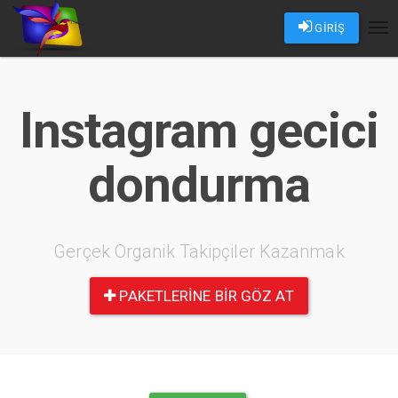
GİRİŞ
Tog
nav
Instagram gecici
dondurma
Gerçek Organik Takipçiler Kazanmak
PAKETLERINE BIR GÖZ AT