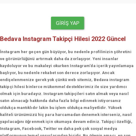
GIRIŞ YAP
Bedava Instagram Takipçi Hilesi 2022 Güncel
İnstagram her geçen gün büyüyor, bu nedenle profilinizin şöhretini
ve görünürlüğünü artırmak daha da zorlaşıyor. Yeni insanlar
kaydoluyor ve bu makaleyi okurken Instagram'da içerik yayınlamaya
başlıyor, bu nedenle rekabet son derece zorlaşıyor. Ancak
endişelenmenize gerek yok çünkü web sitemiz, Bedava instagram
takipçi hilesi binlerce mükemmel desteklerimiz ile size yardımcı
olmak için buradayız. Instagram takipçileri satın almak veya nasıl
satın alınacağı hakkında daha fazla bilgi edinmek istiyorsanız
oldukça mantıklıdır lakin bu işlem oldukça maliyetlidir. Yüksek
kaliteli ürünümüzü hiç para harcamadan denemek isterseniz, nasıl
yapılacağını öğrenmek için okumaya devam ediniz. Takipçi özelliği,
Instagram, Facebook, Twitter ve daha pek çok sosyal medya
platformunun temel unsurlarından biridir. Bu öğenin amacı, en son