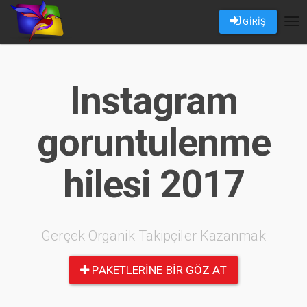
GİRİŞ
Tog
nav
Instagram
goruntulenme
hilesi 2017
Gerçek Organik Takipçiler Kazanmak
PAKETLERINE BIR GÖZ AT