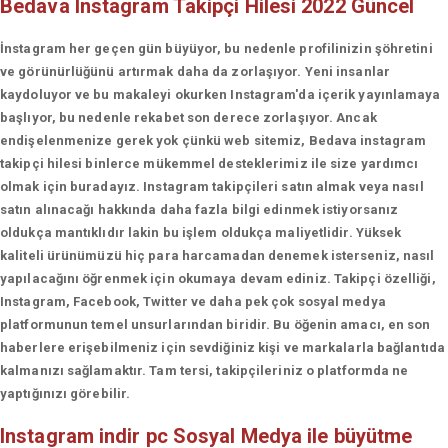
Bedava Instagram Takipçi Hilesi 2022 Güncel
İnstagram her geçen gün büyüyor, bu nedenle profilinizin şöhretini
ve görünürlüğünü artırmak daha da zorlaşıyor. Yeni insanlar
kaydoluyor ve bu makaleyi okurken Instagram'da içerik yayınlamaya
başlıyor, bu nedenle rekabet son derece zorlaşıyor. Ancak
endişelenmenize gerek yok çünkü web sitemiz, Bedava instagram
takipçi hilesi binlerce mükemmel desteklerimiz ile size yardımcı
olmak için buradayız. Instagram takipçileri satın almak veya nasıl
satın alınacağı hakkında daha fazla bilgi edinmek istiyorsanız
oldukça mantıklıdır lakin bu işlem oldukça maliyetlidir. Yüksek
kaliteli ürünümüzü hiç para harcamadan denemek isterseniz, nasıl
yapılacağını öğrenmek için okumaya devam ediniz. Takipçi özelliği,
Instagram, Facebook, Twitter ve daha pek çok sosyal medya
platformunun temel unsurlarından biridir. Bu öğenin amacı, en son
haberlere erişebilmeniz için sevdiğiniz kişi ve markalarla bağlantıda
kalmanızı sağlamaktır. Tam tersi, takipçileriniz o platformda ne
yaptığınızı görebilir.
Instagram indir pc
Sosyal Medya ile büyütme