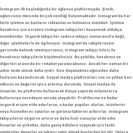
İnstagram ilk başladığında bir eğlence platformuydu. Şimdi,
eğlencenin ötesinde birçok özelliği bulunmaktadır. Instagram'da her
türlü işletme ve bunların reklamlarını bulmanız mümkün. İşletme
hesabınız için ücretsiz Instagram takipçileri kazanmak oldukça
mümkündür. Organik takipçiler sadece takipçi numaranızla değil,
diğer işletmelerle de ilgileniyor. Instagram'da rakiplerinizin
gerisinde kalmak istemiyorsanız, instagram takipçi hilesi ile
hesabınızı takipçilerle büyütmelisiniz. Bu şekilde, hesabınız ve
diğerleri arasında bir rekabet yaratacaksınız. Ancak her zaman bir
adım önde olmak daha iyidir. Size düşünebileceğinizden daha
fazlasını kazandıracak. Sosyal medya platformları son on yıldan beri
etkisini ve değerini iyice artırmış durumda. Sosyal medya ile
insanlar, bu platformu kullanarak dünya çapında milyonlarca
kullanıcıya neredeyse anında ulaşabilir. Profillerine ne kadar
organik erişim elde ederlerse, o kadar popüler olurlar, ürünlerini
veya hizmetlerini satarlar ve görünürlüklerini arttırırlar. Instagram
takipçilerini özgürce artırın ve daha hızlı sonuçlar elde edin.
İnsanlar ve şirketler, daha geniş kitlelere ulaşmak için farklı
yöntemler denerler ve takipçi satın almak bunlardan biridir. Onlara