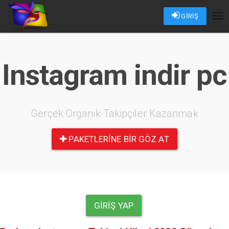
GİRİŞ
Tog
nav
Instagram indir pc
Gerçek Organik Takipçiler Kazanmak
PAKETLERINE BIR GÖZ AT
GIRIŞ YAP