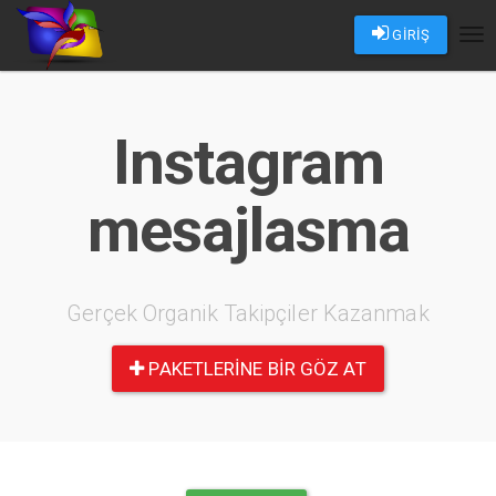
GİRİŞ
Tog
nav
Instagram
mesajlasma
Gerçek Organik Takipçiler Kazanmak
PAKETLERINE BIR GÖZ AT