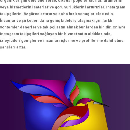
organik erişim elde ederlerse, o kadar popüler olurlar, ürünlerini
veya hizmetlerini satarlar ve görünürlüklerini arttırırlar. Instagram
takipçilerini özgürce artırın ve daha hızlı sonuçlar elde edin.
İnsanlar ve şirketler, daha geniş kitlelere ulaşmak için farklı
yöntemler denerler ve takipçi satın almak bunlardan biridir. Onlara
Instagram takipçileri sağlayan bir hizmet satın aldıklarında,
izleyicileri genişler ve insanları işlerine ve profillerine dahil etme
şansları artar.