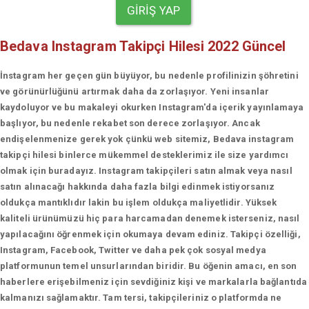
GIRIŞ YAP
Bedava Instagram Takipçi Hilesi 2022 Güncel
İnstagram her geçen gün büyüyor, bu nedenle profilinizin şöhretini
ve görünürlüğünü artırmak daha da zorlaşıyor. Yeni insanlar
kaydoluyor ve bu makaleyi okurken Instagram'da içerik yayınlamaya
başlıyor, bu nedenle rekabet son derece zorlaşıyor. Ancak
endişelenmenize gerek yok çünkü web sitemiz, Bedava instagram
takipçi hilesi binlerce mükemmel desteklerimiz ile size yardımcı
olmak için buradayız. Instagram takipçileri satın almak veya nasıl
satın alınacağı hakkında daha fazla bilgi edinmek istiyorsanız
oldukça mantıklıdır lakin bu işlem oldukça maliyetlidir. Yüksek
kaliteli ürünümüzü hiç para harcamadan denemek isterseniz, nasıl
yapılacağını öğrenmek için okumaya devam ediniz. Takipçi özelliği,
Instagram, Facebook, Twitter ve daha pek çok sosyal medya
platformunun temel unsurlarından biridir. Bu öğenin amacı, en son
haberlere erişebilmeniz için sevdiğiniz kişi ve markalarla bağlantıda
kalmanızı sağlamaktır. Tam tersi, takipçileriniz o platformda ne