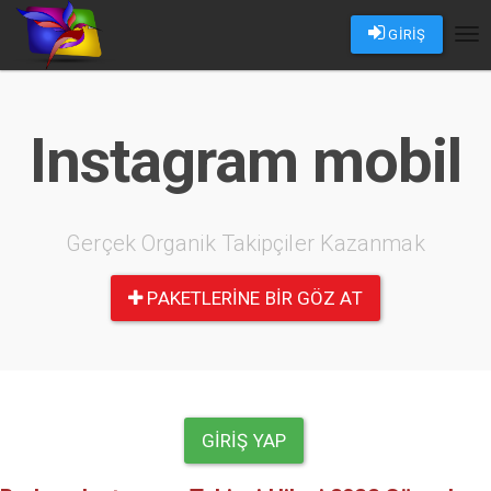
GİRİŞ
Tog
nav
Instagram mobil
Gerçek Organik Takipçiler Kazanmak
PAKETLERINE BIR GÖZ AT
GIRIŞ YAP