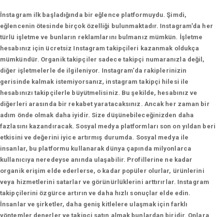
İnstagram ilk başladığında bir eğlence platformuydu. Şimdi,
eğlencenin ötesinde birçok özelliği bulunmaktadır. Instagram'da her
türlü işletme ve bunların reklamlarını bulmanız mümkün. İşletme
hesabınız için ücretsiz Instagram takipçileri kazanmak oldukça
mümkündür. Organik takipçiler sadece takipçi numaranızla değil,
diğer işletmelerle de ilgileniyor. Instagram'da rakiplerinizin
gerisinde kalmak istemiyorsanız, instagram takipçi hilesi ile
hesabınızı takipçilerle büyütmelisiniz. Bu şekilde, hesabınız ve
diğerleri arasında bir rekabet yaratacaksınız. Ancak her zaman bir
adım önde olmak daha iyidir. Size düşünebileceğinizden daha
fazlasını kazandıracak. Sosyal medya platformları son on yıldan beri
etkisini ve değerini iyice artırmış durumda. Sosyal medya ile
insanlar, bu platformu kullanarak dünya çapında milyonlarca
kullanıcıya neredeyse anında ulaşabilir. Profillerine ne kadar
organik erişim elde ederlerse, o kadar popüler olurlar, ürünlerini
veya hizmetlerini satarlar ve görünürlüklerini arttırırlar. Instagram
takipçilerini özgürce artırın ve daha hızlı sonuçlar elde edin.
İnsanlar ve şirketler, daha geniş kitlelere ulaşmak için farklı
yöntemler denerler ve takipçi satın almak bunlardan biridir. Onlara