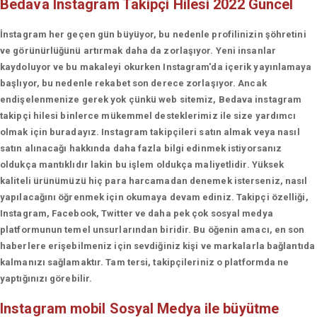
Bedava Instagram Takipçi Hilesi 2022 Güncel
İnstagram her geçen gün büyüyor, bu nedenle profilinizin şöhretini
ve görünürlüğünü artırmak daha da zorlaşıyor. Yeni insanlar
kaydoluyor ve bu makaleyi okurken Instagram'da içerik yayınlamaya
başlıyor, bu nedenle rekabet son derece zorlaşıyor. Ancak
endişelenmenize gerek yok çünkü web sitemiz, Bedava instagram
takipçi hilesi binlerce mükemmel desteklerimiz ile size yardımcı
olmak için buradayız. Instagram takipçileri satın almak veya nasıl
satın alınacağı hakkında daha fazla bilgi edinmek istiyorsanız
oldukça mantıklıdır lakin bu işlem oldukça maliyetlidir. Yüksek
kaliteli ürünümüzü hiç para harcamadan denemek isterseniz, nasıl
yapılacağını öğrenmek için okumaya devam ediniz. Takipçi özelliği,
Instagram, Facebook, Twitter ve daha pek çok sosyal medya
platformunun temel unsurlarından biridir. Bu öğenin amacı, en son
haberlere erişebilmeniz için sevdiğiniz kişi ve markalarla bağlantıda
kalmanızı sağlamaktır. Tam tersi, takipçileriniz o platformda ne
yaptığınızı görebilir.
Instagram mobil
Sosyal Medya ile büyütme