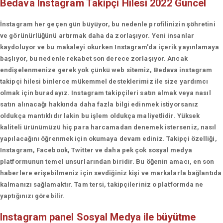
Bedava Instagram Takipçi Hilesi 2022 Güncel
İnstagram her geçen gün büyüyor, bu nedenle profilinizin şöhretini
ve görünürlüğünü artırmak daha da zorlaşıyor. Yeni insanlar
kaydoluyor ve bu makaleyi okurken Instagram'da içerik yayınlamaya
başlıyor, bu nedenle rekabet son derece zorlaşıyor. Ancak
endişelenmenize gerek yok çünkü web sitemiz, Bedava instagram
takipçi hilesi binlerce mükemmel desteklerimiz ile size yardımcı
olmak için buradayız. Instagram takipçileri satın almak veya nasıl
satın alınacağı hakkında daha fazla bilgi edinmek istiyorsanız
oldukça mantıklıdır lakin bu işlem oldukça maliyetlidir. Yüksek
kaliteli ürünümüzü hiç para harcamadan denemek isterseniz, nasıl
yapılacağını öğrenmek için okumaya devam ediniz. Takipçi özelliği,
Instagram, Facebook, Twitter ve daha pek çok sosyal medya
platformunun temel unsurlarından biridir. Bu öğenin amacı, en son
haberlere erişebilmeniz için sevdiğiniz kişi ve markalarla bağlantıda
kalmanızı sağlamaktır. Tam tersi, takipçileriniz o platformda ne
yaptığınızı görebilir.
Instagram panel
Sosyal Medya ile büyütme