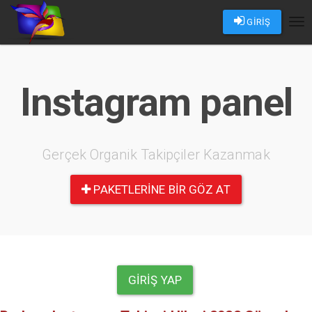
GİRİŞ
Tog
nav
Instagram panel
Gerçek Organik Takipçiler Kazanmak
PAKETLERINE BIR GÖZ AT
GIRIŞ YAP