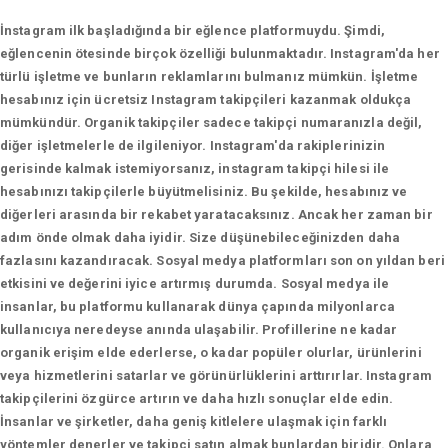
İnstagram ilk başladığında bir eğlence platformuydu. Şimdi,
eğlencenin ötesinde birçok özelliği bulunmaktadır. Instagram'da her
türlü işletme ve bunların reklamlarını bulmanız mümkün. İşletme
hesabınız için ücretsiz Instagram takipçileri kazanmak oldukça
mümkündür. Organik takipçiler sadece takipçi numaranızla değil,
diğer işletmelerle de ilgileniyor. Instagram'da rakiplerinizin
gerisinde kalmak istemiyorsanız, instagram takipçi hilesi ile
hesabınızı takipçilerle büyütmelisiniz. Bu şekilde, hesabınız ve
diğerleri arasında bir rekabet yaratacaksınız. Ancak her zaman bir
adım önde olmak daha iyidir. Size düşünebileceğinizden daha
fazlasını kazandıracak. Sosyal medya platformları son on yıldan beri
etkisini ve değerini iyice artırmış durumda. Sosyal medya ile
insanlar, bu platformu kullanarak dünya çapında milyonlarca
kullanıcıya neredeyse anında ulaşabilir. Profillerine ne kadar
organik erişim elde ederlerse, o kadar popüler olurlar, ürünlerini
veya hizmetlerini satarlar ve görünürlüklerini arttırırlar. Instagram
takipçilerini özgürce artırın ve daha hızlı sonuçlar elde edin.
İnsanlar ve şirketler, daha geniş kitlelere ulaşmak için farklı
yöntemler denerler ve takipçi satın almak bunlardan biridir. Onlara