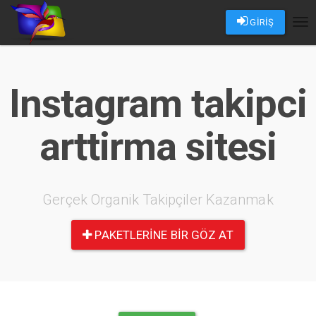
GİRİŞ
Tog
nav
Instagram takipci
arttirma sitesi
Gerçek Organik Takipçiler Kazanmak
PAKETLERINE BIR GÖZ AT