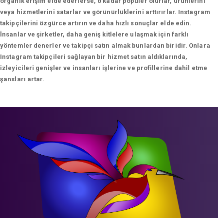
organik erişim elde ederlerse, o kadar popüler olurlar, ürünlerini
veya hizmetlerini satarlar ve görünürlüklerini arttırırlar. Instagram
takipçilerini özgürce artırın ve daha hızlı sonuçlar elde edin.
İnsanlar ve şirketler, daha geniş kitlelere ulaşmak için farklı
yöntemler denerler ve takipçi satın almak bunlardan biridir. Onlara
Instagram takipçileri sağlayan bir hizmet satın aldıklarında,
izleyicileri genişler ve insanları işlerine ve profillerine dahil etme
şansları artar.