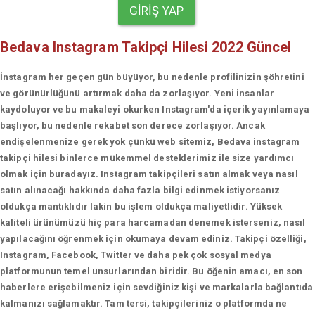
GIRIŞ YAP
Bedava Instagram Takipçi Hilesi 2022 Güncel
İnstagram her geçen gün büyüyor, bu nedenle profilinizin şöhretini
ve görünürlüğünü artırmak daha da zorlaşıyor. Yeni insanlar
kaydoluyor ve bu makaleyi okurken Instagram'da içerik yayınlamaya
başlıyor, bu nedenle rekabet son derece zorlaşıyor. Ancak
endişelenmenize gerek yok çünkü web sitemiz, Bedava instagram
takipçi hilesi binlerce mükemmel desteklerimiz ile size yardımcı
olmak için buradayız. Instagram takipçileri satın almak veya nasıl
satın alınacağı hakkında daha fazla bilgi edinmek istiyorsanız
oldukça mantıklıdır lakin bu işlem oldukça maliyetlidir. Yüksek
kaliteli ürünümüzü hiç para harcamadan denemek isterseniz, nasıl
yapılacağını öğrenmek için okumaya devam ediniz. Takipçi özelliği,
Instagram, Facebook, Twitter ve daha pek çok sosyal medya
platformunun temel unsurlarından biridir. Bu öğenin amacı, en son
haberlere erişebilmeniz için sevdiğiniz kişi ve markalarla bağlantıda
kalmanızı sağlamaktır. Tam tersi, takipçileriniz o platformda ne