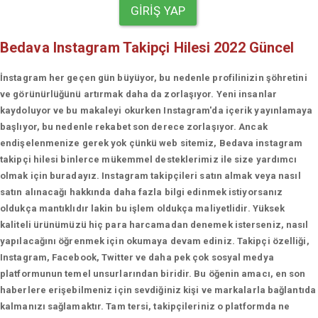
GIRIŞ YAP
Bedava Instagram Takipçi Hilesi 2022 Güncel
İnstagram her geçen gün büyüyor, bu nedenle profilinizin şöhretini
ve görünürlüğünü artırmak daha da zorlaşıyor. Yeni insanlar
kaydoluyor ve bu makaleyi okurken Instagram'da içerik yayınlamaya
başlıyor, bu nedenle rekabet son derece zorlaşıyor. Ancak
endişelenmenize gerek yok çünkü web sitemiz, Bedava instagram
takipçi hilesi binlerce mükemmel desteklerimiz ile size yardımcı
olmak için buradayız. Instagram takipçileri satın almak veya nasıl
satın alınacağı hakkında daha fazla bilgi edinmek istiyorsanız
oldukça mantıklıdır lakin bu işlem oldukça maliyetlidir. Yüksek
kaliteli ürünümüzü hiç para harcamadan denemek isterseniz, nasıl
yapılacağını öğrenmek için okumaya devam ediniz. Takipçi özelliği,
Instagram, Facebook, Twitter ve daha pek çok sosyal medya
platformunun temel unsurlarından biridir. Bu öğenin amacı, en son
haberlere erişebilmeniz için sevdiğiniz kişi ve markalarla bağlantıda
kalmanızı sağlamaktır. Tam tersi, takipçileriniz o platformda ne