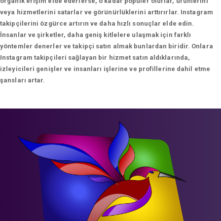
organik erişim elde ederlerse, o kadar popüler olurlar, ürünlerini
veya hizmetlerini satarlar ve görünürlüklerini arttırırlar. Instagram
takipçilerini özgürce artırın ve daha hızlı sonuçlar elde edin.
İnsanlar ve şirketler, daha geniş kitlelere ulaşmak için farklı
yöntemler denerler ve takipçi satın almak bunlardan biridir. Onlara
Instagram takipçileri sağlayan bir hizmet satın aldıklarında,
izleyicileri genişler ve insanları işlerine ve profillerine dahil etme
şansları artar.