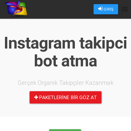
GİRİŞ
Tog
nav
Instagram takipci
bot atma
Gerçek Organik Takipçiler Kazanmak
PAKETLERINE BIR GÖZ AT