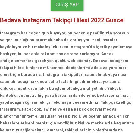
GIRIŞ YAP
Bedava Instagram Takipçi Hilesi 2022 Güncel
İnstagram her geçen gün büyüyor, bu nedenle profilinizin şöhretini
ve görünürlüğünü artırmak daha da zorlaşıyor. Yeni insanlar
kaydoluyor ve bu makaleyi okurken Instagram'da içerik yayınlamaya
başlıyor, bu nedenle rekabet son derece zorlaşıyor. Ancak
endişelenmenize gerek yok çünkü web sitemiz, Bedava instagram
takipçi hilesi binlerce mükemmel desteklerimiz ile size yardımcı
olmak için buradayız. Instagram takipçileri satın almak veya nasıl
satın alınacağı hakkında daha fazla bilgi edinmek istiyorsanız
oldukça mantıklıdır lakin bu işlem oldukça maliyetlidir. Yüksek
kaliteli ürünümüzü hiç para harcamadan denemek isterseniz, nasıl
yapılacağını öğrenmek için okumaya devam ediniz. Takipçi özelliği,
Instagram, Facebook, Twitter ve daha pek çok sosyal medya
platformunun temel unsurlarından biridir. Bu öğenin amacı, en son
haberlere erişebilmeniz için sevdiğiniz kişi ve markalarla bağlantıda
kalmanızı sağlamaktır. Tam tersi, takipçileriniz o platformda ne