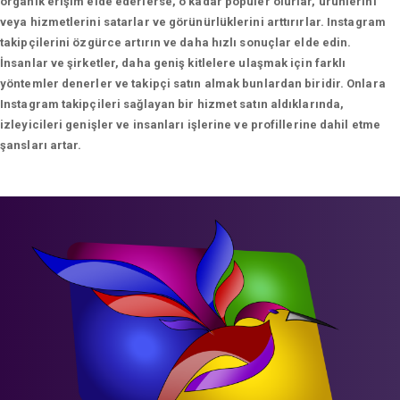
organik erişim elde ederlerse, o kadar popüler olurlar, ürünlerini
veya hizmetlerini satarlar ve görünürlüklerini arttırırlar. Instagram
takipçilerini özgürce artırın ve daha hızlı sonuçlar elde edin.
İnsanlar ve şirketler, daha geniş kitlelere ulaşmak için farklı
yöntemler denerler ve takipçi satın almak bunlardan biridir. Onlara
Instagram takipçileri sağlayan bir hizmet satın aldıklarında,
izleyicileri genişler ve insanları işlerine ve profillerine dahil etme
şansları artar.