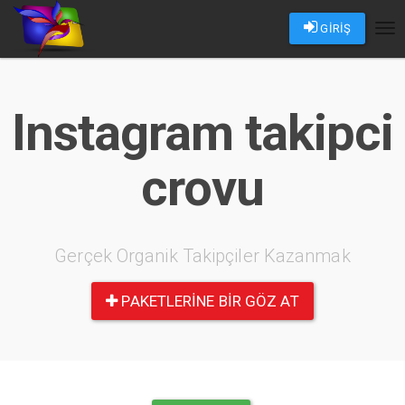
GİRİŞ
Tog
nav
Instagram takipci
crovu
Gerçek Organik Takipçiler Kazanmak
PAKETLERINE BIR GÖZ AT