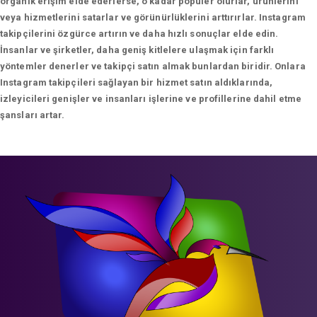
organik erişim elde ederlerse, o kadar popüler olurlar, ürünlerini
veya hizmetlerini satarlar ve görünürlüklerini arttırırlar. Instagram
takipçilerini özgürce artırın ve daha hızlı sonuçlar elde edin.
İnsanlar ve şirketler, daha geniş kitlelere ulaşmak için farklı
yöntemler denerler ve takipçi satın almak bunlardan biridir. Onlara
Instagram takipçileri sağlayan bir hizmet satın aldıklarında,
izleyicileri genişler ve insanları işlerine ve profillerine dahil etme
şansları artar.