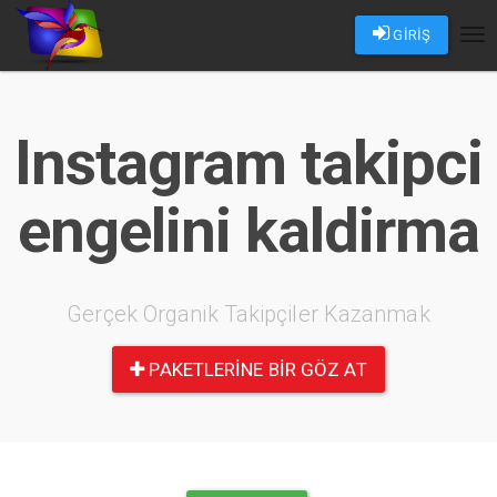
GİRİŞ
Tog
nav
Instagram takipci
engelini kaldirma
Gerçek Organik Takipçiler Kazanmak
PAKETLERINE BIR GÖZ AT