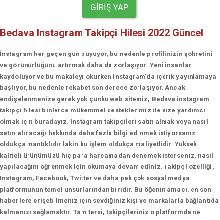
GIRIŞ YAP
Bedava Instagram Takipçi Hilesi 2022 Güncel
İnstagram her geçen gün büyüyor, bu nedenle profilinizin şöhretini
ve görünürlüğünü artırmak daha da zorlaşıyor. Yeni insanlar
kaydoluyor ve bu makaleyi okurken Instagram'da içerik yayınlamaya
başlıyor, bu nedenle rekabet son derece zorlaşıyor. Ancak
endişelenmenize gerek yok çünkü web sitemiz, Bedava instagram
takipçi hilesi binlerce mükemmel desteklerimiz ile size yardımcı
olmak için buradayız. Instagram takipçileri satın almak veya nasıl
satın alınacağı hakkında daha fazla bilgi edinmek istiyorsanız
oldukça mantıklıdır lakin bu işlem oldukça maliyetlidir. Yüksek
kaliteli ürünümüzü hiç para harcamadan denemek isterseniz, nasıl
yapılacağını öğrenmek için okumaya devam ediniz. Takipçi özelliği,
Instagram, Facebook, Twitter ve daha pek çok sosyal medya
platformunun temel unsurlarından biridir. Bu öğenin amacı, en son
haberlere erişebilmeniz için sevdiğiniz kişi ve markalarla bağlantıda
kalmanızı sağlamaktır. Tam tersi, takipçileriniz o platformda ne