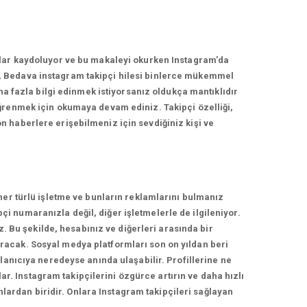
nlar kaydoluyor ve bu makaleyi okurken Instagram'da
, Bedava instagram takipçi hilesi binlerce mükemmel
ha fazla bilgi edinmek istiyorsanız oldukça mantıklıdır
ğrenmek için okumaya devam ediniz. Takipçi özelliği,
 haberlere erişebilmeniz için sevdiğiniz kişi ve
her türlü işletme ve bunların reklamlarını bulmanız
 numaranızla değil, diğer işletmelerle de ilgileniyor.
z. Bu şekilde, hesabınız ve diğerleri arasında bir
racak. Sosyal medya platformları son on yıldan beri
lanıcıya neredeyse anında ulaşabilir. Profillerine ne
ar. Instagram takipçilerini özgürce artırın ve daha hızlı
nlardan biridir. Onlara Instagram takipçileri sağlayan