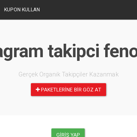
KUPON KULLAN
agram takipci fe
Gerçek Organik Takipçiler Kazanmak
PAKETLERINE BIR GÖZ AT
GIRIŞ YAP