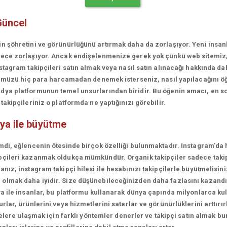
Güncel
in şöhretini ve görünürlüğünü artırmak daha da zorlaşıyor. Yeni insa
erece zorlaşıyor. Ancak endişelenmenize gerek yok çünkü web sitemiz
stagram takipçileri satın almak veya nasıl satın alınacağı hakkında da
rünümüzü hiç para harcamadan denemek isterseniz, nasıl yapılacağını ö
ya platformunun temel unsurlarından biridir. Bu öğenin amacı, en son
akipçileriniz o platformda ne yaptığınızı görebilir.
ya ile büyütme
mdi, eğlencenin ötesinde birçok özelliği bulunmaktadır. Instagram'da 
çileri kazanmak oldukça mümkündür. Organik takipçiler sadece takipçi
ız, instagram takipçi hilesi ile hesabınızı takipçilerle büyütmelisini
olmak daha iyidir. Size düşünebileceğinizden daha fazlasını kazandı
a ile insanlar, bu platformu kullanarak dünya çapında milyonlarca kul
lar, ürünlerini veya hizmetlerini satarlar ve görünürlüklerini arttırırl
lelere ulaşmak için farklı yöntemler denerler ve takipçi satın almak bu