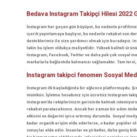
Bedava Instagram Takipçi Hilesi 2022 
İnstagram her geçen gün büyüyor, bu nedenle profiliniz
içerik yayınlamaya başlıyor, bu nedenle rekabet son d
desteklerimiz ile size yardımcı olmak için buradayız. In
lakin bu işlem oldukça maliyetlidir. Yüksek kaliteli ü
Instagram, Facebook, Twitter ve daha pek çok sosyal med
markalarla bağlantıda kalmanızı sağlamaktır. Tam tersi, t
Instagram takipci fenomen
Sosyal Med
İnstagram ilk başladığında bir eğlence platformuydu. Şi
mümkün. İşletme hesabınız için ücretsiz Instagram takip
Instagram'da rakiplerinizin gerisinde kalmak istemiyorsan
rekabet yaratacaksınız. Ancak her zaman bir adım önde 
etkisini ve değerini iyice artırmış durumda. Sosyal medy
kadar organik erişim elde ederlerse, o kadar popüler olur
sonuçlar elde edin. İnsanlar ve şirketler, daha geniş kit