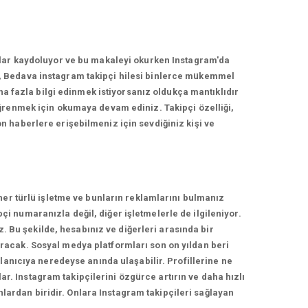
nlar kaydoluyor ve bu makaleyi okurken Instagram'da
, Bedava instagram takipçi hilesi binlerce mükemmel
ha fazla bilgi edinmek istiyorsanız oldukça mantıklıdır
ğrenmek için okumaya devam ediniz. Takipçi özelliği,
 haberlere erişebilmeniz için sevdiğiniz kişi ve
her türlü işletme ve bunların reklamlarını bulmanız
 numaranızla değil, diğer işletmelerle de ilgileniyor.
z. Bu şekilde, hesabınız ve diğerleri arasında bir
racak. Sosyal medya platformları son on yıldan beri
lanıcıya neredeyse anında ulaşabilir. Profillerine ne
ar. Instagram takipçilerini özgürce artırın ve daha hızlı
nlardan biridir. Onlara Instagram takipçileri sağlayan