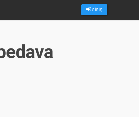
GİRİŞ
 bedava