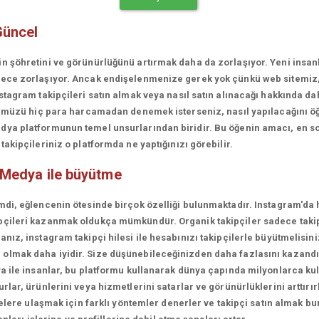
Güncel
in şöhretini ve görünürlüğünü artırmak daha da zorlaşıyor. Yeni insa
erece zorlaşıyor. Ancak endişelenmenize gerek yok çünkü web sitemiz
stagram takipçileri satın almak veya nasıl satın alınacağı hakkında da
rünümüzü hiç para harcamadan denemek isterseniz, nasıl yapılacağını ö
ya platformunun temel unsurlarından biridir. Bu öğenin amacı, en son
akipçileriniz o platformda ne yaptığınızı görebilir.
 Medya ile büyütme
mdi, eğlencenin ötesinde birçok özelliği bulunmaktadır. Instagram'da 
çileri kazanmak oldukça mümkündür. Organik takipçiler sadece takipçi
ız, instagram takipçi hilesi ile hesabınızı takipçilerle büyütmelisini
olmak daha iyidir. Size düşünebileceğinizden daha fazlasını kazandı
a ile insanlar, bu platformu kullanarak dünya çapında milyonlarca kul
lar, ürünlerini veya hizmetlerini satarlar ve görünürlüklerini arttırırl
lelere ulaşmak için farklı yöntemler denerler ve takipçi satın almak bu