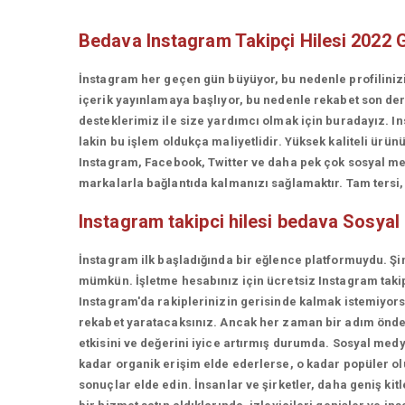
Bedava Instagram Takipçi Hilesi 2022 
İnstagram her geçen gün büyüyor, bu nedenle profiliniz
içerik yayınlamaya başlıyor, bu nedenle rekabet son d
desteklerimiz ile size yardımcı olmak için buradayız. In
lakin bu işlem oldukça maliyetlidir. Yüksek kaliteli ü
Instagram, Facebook, Twitter ve daha pek çok sosyal med
markalarla bağlantıda kalmanızı sağlamaktır. Tam tersi, t
Instagram takipci hilesi bedava
Sosyal
İnstagram ilk başladığında bir eğlence platformuydu. Şi
mümkün. İşletme hesabınız için ücretsiz Instagram takip
Instagram'da rakiplerinizin gerisinde kalmak istemiyorsan
rekabet yaratacaksınız. Ancak her zaman bir adım önde 
etkisini ve değerini iyice artırmış durumda. Sosyal medy
kadar organik erişim elde ederlerse, o kadar popüler olur
sonuçlar elde edin. İnsanlar ve şirketler, daha geniş kit