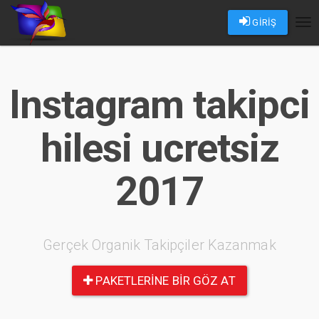
GİRİŞ
Tog
nav
Instagram takipci
hilesi ucretsiz
2017
Gerçek Organik Takipçiler Kazanmak
PAKETLERINE BIR GÖZ AT