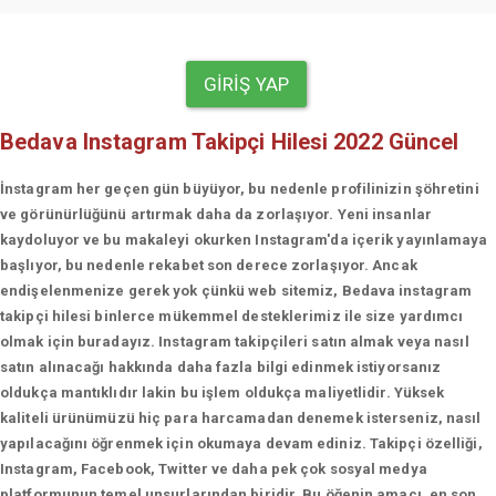
GIRIŞ YAP
Bedava Instagram Takipçi Hilesi 2022 Güncel
İnstagram her geçen gün büyüyor, bu nedenle profilinizin şöhretini
ve görünürlüğünü artırmak daha da zorlaşıyor. Yeni insanlar
kaydoluyor ve bu makaleyi okurken Instagram'da içerik yayınlamaya
başlıyor, bu nedenle rekabet son derece zorlaşıyor. Ancak
endişelenmenize gerek yok çünkü web sitemiz, Bedava instagram
takipçi hilesi binlerce mükemmel desteklerimiz ile size yardımcı
olmak için buradayız. Instagram takipçileri satın almak veya nasıl
satın alınacağı hakkında daha fazla bilgi edinmek istiyorsanız
oldukça mantıklıdır lakin bu işlem oldukça maliyetlidir. Yüksek
kaliteli ürünümüzü hiç para harcamadan denemek isterseniz, nasıl
yapılacağını öğrenmek için okumaya devam ediniz. Takipçi özelliği,
Instagram, Facebook, Twitter ve daha pek çok sosyal medya
platformunun temel unsurlarından biridir. Bu öğenin amacı, en son