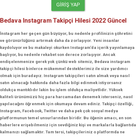
GIRIŞ YAP
Bedava Instagram Takipçi Hilesi 2022 Güncel
İnstagram her geçen gün büyüyor, bu nedenle profilinizin şöhretini
ve görünürlüğünü artırmak daha da zorlaşıyor. Yeni insanlar
kaydoluyor ve bu makaleyi okurken Instagram'da içerik yayınlamaya
başlıyor, bu nedenle rekabet son derece zorlaşıyor. Ancak
endişelenmenize gerek yok çünkü web sitemiz, Bedava instagram
takipçi hilesi binlerce mükemmel desteklerimiz ile size yardımcı
olmak için buradayız. Instagram takipçileri satın almak veya nasıl
satın alınacağı hakkında daha fazla bilgi edinmek istiyorsanız
oldukça mantıklıdır lakin bu işlem oldukça maliyetlidir. Yüksek
kaliteli ürünümüzü hiç para harcamadan denemek isterseniz, nasıl
yapılacağını öğrenmek için okumaya devam ediniz. Takipçi özelliği,
Instagram, Facebook, Twitter ve daha pek çok sosyal medya
platformunun temel unsurlarından biridir. Bu öğenin amacı, en son
haberlere erişebilmeniz için sevdiğiniz kişi ve markalarla bağlantıda
kalmanızı sağlamaktır. Tam tersi, takipçileriniz o platformda ne