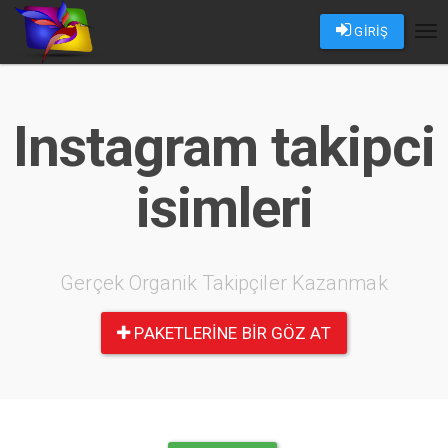
GİRİŞ
Tog
nav
Instagram takipci
isimleri
Gerçek Organik Takipçiler Kazanmak
PAKETLERINE BIR GÖZ AT