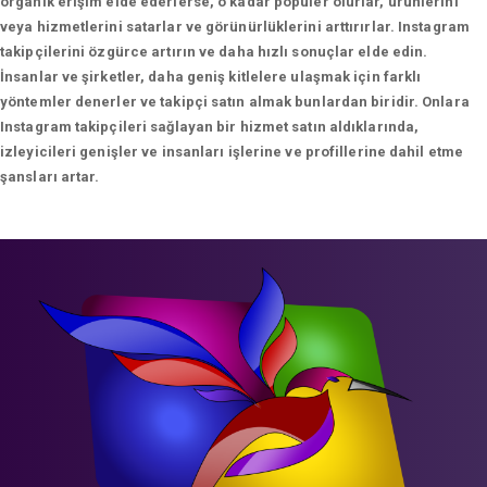
organik erişim elde ederlerse, o kadar popüler olurlar, ürünlerini
veya hizmetlerini satarlar ve görünürlüklerini arttırırlar. Instagram
takipçilerini özgürce artırın ve daha hızlı sonuçlar elde edin.
İnsanlar ve şirketler, daha geniş kitlelere ulaşmak için farklı
yöntemler denerler ve takipçi satın almak bunlardan biridir. Onlara
Instagram takipçileri sağlayan bir hizmet satın aldıklarında,
izleyicileri genişler ve insanları işlerine ve profillerine dahil etme
şansları artar.