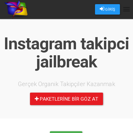
GİRİŞ
Tog
nav
Instagram takipci
jailbreak
Gerçek Organik Takipçiler Kazanmak
PAKETLERINE BIR GÖZ AT