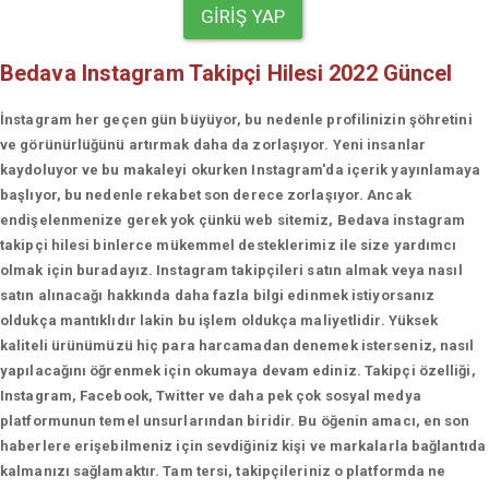
GIRIŞ YAP
Bedava Instagram Takipçi Hilesi 2022 Güncel
İnstagram her geçen gün büyüyor, bu nedenle profilinizin şöhretini
ve görünürlüğünü artırmak daha da zorlaşıyor. Yeni insanlar
kaydoluyor ve bu makaleyi okurken Instagram'da içerik yayınlamaya
başlıyor, bu nedenle rekabet son derece zorlaşıyor. Ancak
endişelenmenize gerek yok çünkü web sitemiz, Bedava instagram
takipçi hilesi binlerce mükemmel desteklerimiz ile size yardımcı
olmak için buradayız. Instagram takipçileri satın almak veya nasıl
satın alınacağı hakkında daha fazla bilgi edinmek istiyorsanız
oldukça mantıklıdır lakin bu işlem oldukça maliyetlidir. Yüksek
kaliteli ürünümüzü hiç para harcamadan denemek isterseniz, nasıl
yapılacağını öğrenmek için okumaya devam ediniz. Takipçi özelliği,
Instagram, Facebook, Twitter ve daha pek çok sosyal medya
platformunun temel unsurlarından biridir. Bu öğenin amacı, en son
haberlere erişebilmeniz için sevdiğiniz kişi ve markalarla bağlantıda
kalmanızı sağlamaktır. Tam tersi, takipçileriniz o platformda ne