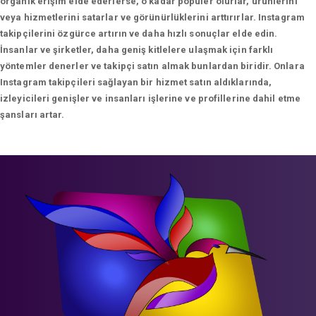
organik erişim elde ederlerse, o kadar popüler olurlar, ürünlerini
veya hizmetlerini satarlar ve görünürlüklerini arttırırlar. Instagram
takipçilerini özgürce artırın ve daha hızlı sonuçlar elde edin.
İnsanlar ve şirketler, daha geniş kitlelere ulaşmak için farklı
yöntemler denerler ve takipçi satın almak bunlardan biridir. Onlara
Instagram takipçileri sağlayan bir hizmet satın aldıklarında,
izleyicileri genişler ve insanları işlerine ve profillerine dahil etme
şansları artar.