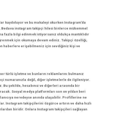
nlar kaydoluyor ve bu makaleyi okurken Instagram'da
, Bedava instagram takipçi hilesi binlerce mükemmel
ha fazla bilgi edinmek istiyorsanız oldukça mantıklıdır
ğrenmek için okumaya devam ediniz. Takipçi özelliği,
 haberlere erişebilmeniz için sevdiğiniz kişi ve
her türlü işletme ve bunların reklamlarını bulmanız
 numaranızla değil, diğer işletmelerle de ilgileniyor.
z. Bu şekilde, hesabınız ve diğerleri arasında bir
racak. Sosyal medya platformları son on yıldan beri
lanıcıya neredeyse anında ulaşabilir. Profillerine ne
ar. Instagram takipçilerini özgürce artırın ve daha hızlı
nlardan biridir. Onlara Instagram takipçileri sağlayan