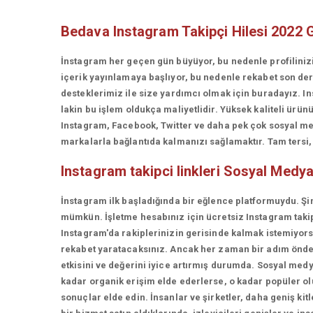
Bedava Instagram Takipçi Hilesi 2022 
İnstagram her geçen gün büyüyor, bu nedenle profiliniz
içerik yayınlamaya başlıyor, bu nedenle rekabet son d
desteklerimiz ile size yardımcı olmak için buradayız. In
lakin bu işlem oldukça maliyetlidir. Yüksek kaliteli ü
Instagram, Facebook, Twitter ve daha pek çok sosyal med
markalarla bağlantıda kalmanızı sağlamaktır. Tam tersi, t
Instagram takipci linkleri
Sosyal Medya
İnstagram ilk başladığında bir eğlence platformuydu. Şi
mümkün. İşletme hesabınız için ücretsiz Instagram takip
Instagram'da rakiplerinizin gerisinde kalmak istemiyorsan
rekabet yaratacaksınız. Ancak her zaman bir adım önde 
etkisini ve değerini iyice artırmış durumda. Sosyal medy
kadar organik erişim elde ederlerse, o kadar popüler olur
sonuçlar elde edin. İnsanlar ve şirketler, daha geniş kit