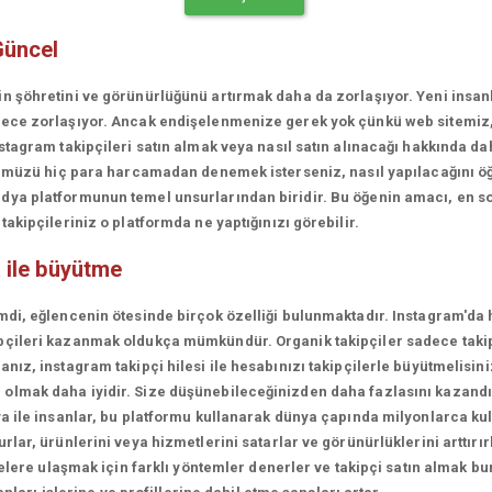
Güncel
in şöhretini ve görünürlüğünü artırmak daha da zorlaşıyor. Yeni insa
erece zorlaşıyor. Ancak endişelenmenize gerek yok çünkü web sitemiz
stagram takipçileri satın almak veya nasıl satın alınacağı hakkında da
rünümüzü hiç para harcamadan denemek isterseniz, nasıl yapılacağını ö
ya platformunun temel unsurlarından biridir. Bu öğenin amacı, en son
akipçileriniz o platformda ne yaptığınızı görebilir.
 ile büyütme
mdi, eğlencenin ötesinde birçok özelliği bulunmaktadır. Instagram'da 
çileri kazanmak oldukça mümkündür. Organik takipçiler sadece takipçi
ız, instagram takipçi hilesi ile hesabınızı takipçilerle büyütmelisini
olmak daha iyidir. Size düşünebileceğinizden daha fazlasını kazandı
a ile insanlar, bu platformu kullanarak dünya çapında milyonlarca kul
lar, ürünlerini veya hizmetlerini satarlar ve görünürlüklerini arttırırl
lelere ulaşmak için farklı yöntemler denerler ve takipçi satın almak bu