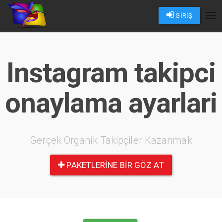
GİRİŞ
Tog
nav
Instagram takipci
onaylama ayarlari
Gerçek Organik Takipçiler Kazanmak
PAKETLERINE BIR GÖZ AT