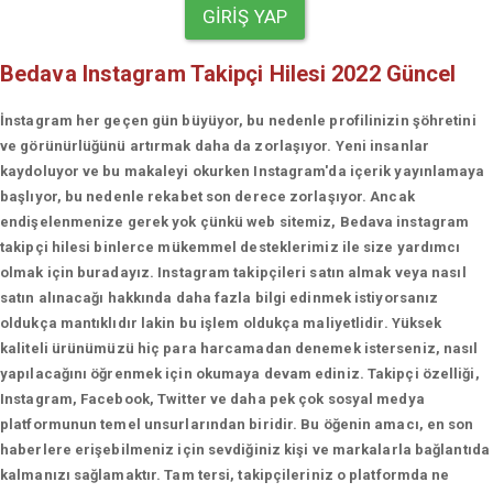
GIRIŞ YAP
Bedava Instagram Takipçi Hilesi 2022 Güncel
İnstagram her geçen gün büyüyor, bu nedenle profilinizin şöhretini
ve görünürlüğünü artırmak daha da zorlaşıyor. Yeni insanlar
kaydoluyor ve bu makaleyi okurken Instagram'da içerik yayınlamaya
başlıyor, bu nedenle rekabet son derece zorlaşıyor. Ancak
endişelenmenize gerek yok çünkü web sitemiz, Bedava instagram
takipçi hilesi binlerce mükemmel desteklerimiz ile size yardımcı
olmak için buradayız. Instagram takipçileri satın almak veya nasıl
satın alınacağı hakkında daha fazla bilgi edinmek istiyorsanız
oldukça mantıklıdır lakin bu işlem oldukça maliyetlidir. Yüksek
kaliteli ürünümüzü hiç para harcamadan denemek isterseniz, nasıl
yapılacağını öğrenmek için okumaya devam ediniz. Takipçi özelliği,
Instagram, Facebook, Twitter ve daha pek çok sosyal medya
platformunun temel unsurlarından biridir. Bu öğenin amacı, en son
haberlere erişebilmeniz için sevdiğiniz kişi ve markalarla bağlantıda
kalmanızı sağlamaktır. Tam tersi, takipçileriniz o platformda ne