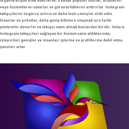
organik erişim elde ederlerse, o kadar popüler olurlar, ürünlerini
veya hizmetlerini satarlar ve görünürlüklerini arttırırlar. Instagram
takipçilerini özgürce artırın ve daha hızlı sonuçlar elde edin.
İnsanlar ve şirketler, daha geniş kitlelere ulaşmak için farklı
yöntemler denerler ve takipçi satın almak bunlardan biridir. Onlara
Instagram takipçileri sağlayan bir hizmet satın aldıklarında,
izleyicileri genişler ve insanları işlerine ve profillerine dahil etme
şansları artar.