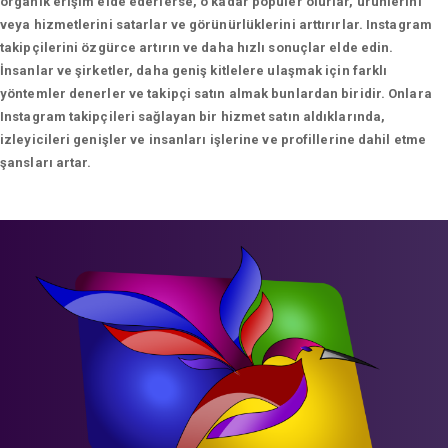
organik erişim elde ederlerse, o kadar popüler olurlar, ürünlerini
veya hizmetlerini satarlar ve görünürlüklerini arttırırlar. Instagram
takipçilerini özgürce artırın ve daha hızlı sonuçlar elde edin.
İnsanlar ve şirketler, daha geniş kitlelere ulaşmak için farklı
yöntemler denerler ve takipçi satın almak bunlardan biridir. Onlara
Instagram takipçileri sağlayan bir hizmet satın aldıklarında,
izleyicileri genişler ve insanları işlerine ve profillerine dahil etme
şansları artar.