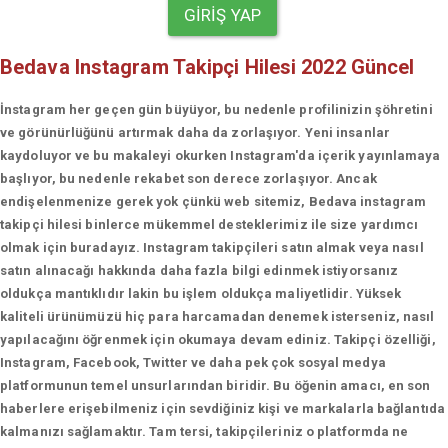
GIRIŞ YAP
Bedava Instagram Takipçi Hilesi 2022 Güncel
İnstagram her geçen gün büyüyor, bu nedenle profilinizin şöhretini
ve görünürlüğünü artırmak daha da zorlaşıyor. Yeni insanlar
kaydoluyor ve bu makaleyi okurken Instagram'da içerik yayınlamaya
başlıyor, bu nedenle rekabet son derece zorlaşıyor. Ancak
endişelenmenize gerek yok çünkü web sitemiz, Bedava instagram
takipçi hilesi binlerce mükemmel desteklerimiz ile size yardımcı
olmak için buradayız. Instagram takipçileri satın almak veya nasıl
satın alınacağı hakkında daha fazla bilgi edinmek istiyorsanız
oldukça mantıklıdır lakin bu işlem oldukça maliyetlidir. Yüksek
kaliteli ürünümüzü hiç para harcamadan denemek isterseniz, nasıl
yapılacağını öğrenmek için okumaya devam ediniz. Takipçi özelliği,
Instagram, Facebook, Twitter ve daha pek çok sosyal medya
platformunun temel unsurlarından biridir. Bu öğenin amacı, en son
haberlere erişebilmeniz için sevdiğiniz kişi ve markalarla bağlantıda
kalmanızı sağlamaktır. Tam tersi, takipçileriniz o platformda ne