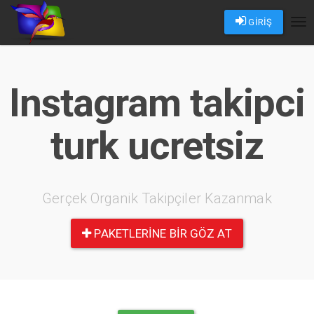
GİRİŞ
Tog
nav
Instagram takipci
turk ucretsiz
Gerçek Organik Takipçiler Kazanmak
PAKETLERINE BIR GÖZ AT