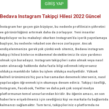
GIRIŞ YAP
Bedava Instagram Takipçi Hilesi 2022 Güncel
İnstagram her geçen gün büyüyor, bu nedenle profilinizin şöhretini
ve görünürlüğünü artırmak daha da zorlaşıyor. Yeni insanlar
kaydoluyor ve bu makaleyi okurken Instagram'da içerik yayınlamaya
başlıyor, bu nedenle rekabet son derece zorlaşıyor. Ancak
endişelenmenize gerek yok çünkü web sitemiz, Bedava instagram
takipçi hilesi binlerce mükemmel desteklerimiz ile size yardımcı
olmak için buradayız. Instagram takipçileri satın almak veya nasıl
satın alınacağı hakkında daha fazla bilgi edinmek istiyorsanız
oldukça mantıklıdır lakin bu işlem oldukça maliyetlidir. Yüksek
kaliteli ürünümüzü hiç para harcamadan denemek isterseniz, nasıl
yapılacağını öğrenmek için okumaya devam ediniz. Takipçi özelliği,
Instagram, Facebook, Twitter ve daha pek çok sosyal medya
platformunun temel unsurlarından biridir. Bu öğenin amacı, en son
haberlere erişebilmeniz için sevdiğiniz kişi ve markalarla bağlantıda
kalmanızı sağlamaktır. Tam tersi, takipçileriniz o platformda ne