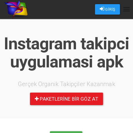
GİRİŞ
Tog
nav
Instagram takipci
uygulamasi apk
Gerçek Organik Takipçiler Kazanmak
PAKETLERINE BIR GÖZ AT