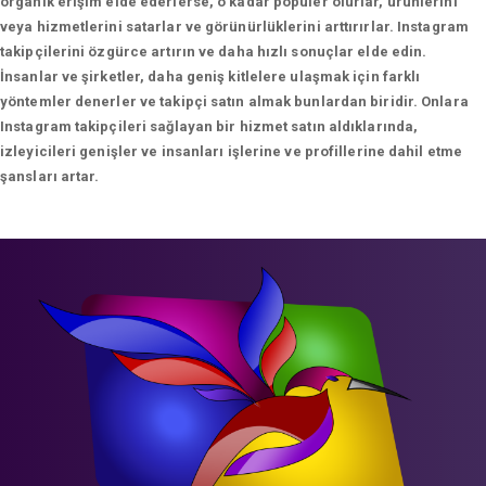
organik erişim elde ederlerse, o kadar popüler olurlar, ürünlerini
veya hizmetlerini satarlar ve görünürlüklerini arttırırlar. Instagram
takipçilerini özgürce artırın ve daha hızlı sonuçlar elde edin.
İnsanlar ve şirketler, daha geniş kitlelere ulaşmak için farklı
yöntemler denerler ve takipçi satın almak bunlardan biridir. Onlara
Instagram takipçileri sağlayan bir hizmet satın aldıklarında,
izleyicileri genişler ve insanları işlerine ve profillerine dahil etme
şansları artar.