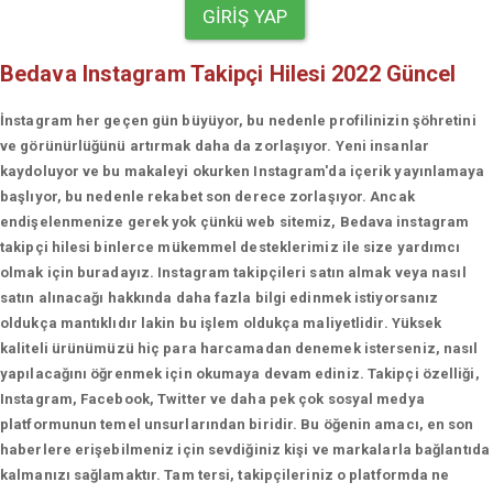
GIRIŞ YAP
Bedava Instagram Takipçi Hilesi 2022 Güncel
İnstagram her geçen gün büyüyor, bu nedenle profilinizin şöhretini
ve görünürlüğünü artırmak daha da zorlaşıyor. Yeni insanlar
kaydoluyor ve bu makaleyi okurken Instagram'da içerik yayınlamaya
başlıyor, bu nedenle rekabet son derece zorlaşıyor. Ancak
endişelenmenize gerek yok çünkü web sitemiz, Bedava instagram
takipçi hilesi binlerce mükemmel desteklerimiz ile size yardımcı
olmak için buradayız. Instagram takipçileri satın almak veya nasıl
satın alınacağı hakkında daha fazla bilgi edinmek istiyorsanız
oldukça mantıklıdır lakin bu işlem oldukça maliyetlidir. Yüksek
kaliteli ürünümüzü hiç para harcamadan denemek isterseniz, nasıl
yapılacağını öğrenmek için okumaya devam ediniz. Takipçi özelliği,
Instagram, Facebook, Twitter ve daha pek çok sosyal medya
platformunun temel unsurlarından biridir. Bu öğenin amacı, en son
haberlere erişebilmeniz için sevdiğiniz kişi ve markalarla bağlantıda
kalmanızı sağlamaktır. Tam tersi, takipçileriniz o platformda ne