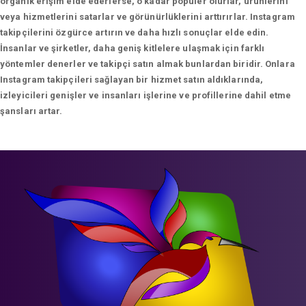
organik erişim elde ederlerse, o kadar popüler olurlar, ürünlerini
veya hizmetlerini satarlar ve görünürlüklerini arttırırlar. Instagram
takipçilerini özgürce artırın ve daha hızlı sonuçlar elde edin.
İnsanlar ve şirketler, daha geniş kitlelere ulaşmak için farklı
yöntemler denerler ve takipçi satın almak bunlardan biridir. Onlara
Instagram takipçileri sağlayan bir hizmet satın aldıklarında,
izleyicileri genişler ve insanları işlerine ve profillerine dahil etme
şansları artar.