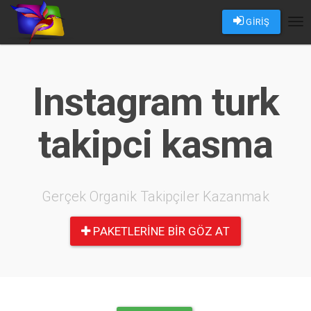
GİRİŞ
Tog
nav
Instagram turk
takipci kasma
Gerçek Organik Takipçiler Kazanmak
PAKETLERINE BIR GÖZ AT