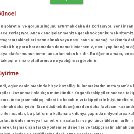
Güncel
in şöhretini ve görünürlüğünü artırmak daha da zorlaşıyor. Yeni insa
erece zorlaşıyor. Ancak endişelenmenize gerek yok çünkü web sitemiz
stagram takipçileri satın almak veya nasıl satın alınacağı hakkında da
rünümüzü hiç para harcamadan denemek isterseniz, nasıl yapılacağını ö
ya platformunun temel unsurlarından biridir. Bu öğenin amacı, en son
akipçileriniz o platformda ne yaptığınızı görebilir.
büyütme
mdi, eğlencenin ötesinde birçok özelliği bulunmaktadır. Instagram'da 
çileri kazanmak oldukça mümkündür. Organik takipçiler sadece takipçi
ız, instagram takipçi hilesi ile hesabınızı takipçilerle büyütmelisini
olmak daha iyidir. Size düşünebileceğinizden daha fazlasını kazandı
a ile insanlar, bu platformu kullanarak dünya çapında milyonlarca kul
lar, ürünlerini veya hizmetlerini satarlar ve görünürlüklerini arttırırl
lelere ulaşmak için farklı yöntemler denerler ve takipçi satın almak bu