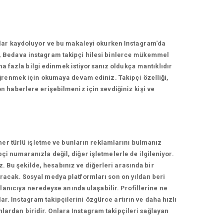
nlar kaydoluyor ve bu makaleyi okurken Instagram'da
, Bedava instagram takipçi hilesi binlerce mükemmel
ha fazla bilgi edinmek istiyorsanız oldukça mantıklıdır
ğrenmek için okumaya devam ediniz. Takipçi özelliği,
 haberlere erişebilmeniz için sevdiğiniz kişi ve
her türlü işletme ve bunların reklamlarını bulmanız
 numaranızla değil, diğer işletmelerle de ilgileniyor.
z. Bu şekilde, hesabınız ve diğerleri arasında bir
racak. Sosyal medya platformları son on yıldan beri
lanıcıya neredeyse anında ulaşabilir. Profillerine ne
ar. Instagram takipçilerini özgürce artırın ve daha hızlı
nlardan biridir. Onlara Instagram takipçileri sağlayan