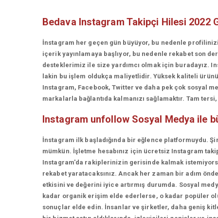
Bedava Instagram Takipçi Hilesi 2022 
İnstagram her geçen gün büyüyor, bu nedenle profiliniz
içerik yayınlamaya başlıyor, bu nedenle rekabet son d
desteklerimiz ile size yardımcı olmak için buradayız. In
lakin bu işlem oldukça maliyetlidir. Yüksek kaliteli ü
Instagram, Facebook, Twitter ve daha pek çok sosyal med
markalarla bağlantıda kalmanızı sağlamaktır. Tam tersi, t
Instagram unfollow
Sosyal Medya ile 
İnstagram ilk başladığında bir eğlence platformuydu. Şi
mümkün. İşletme hesabınız için ücretsiz Instagram takip
Instagram'da rakiplerinizin gerisinde kalmak istemiyorsan
rekabet yaratacaksınız. Ancak her zaman bir adım önde 
etkisini ve değerini iyice artırmış durumda. Sosyal medy
kadar organik erişim elde ederlerse, o kadar popüler olur
sonuçlar elde edin. İnsanlar ve şirketler, daha geniş kit