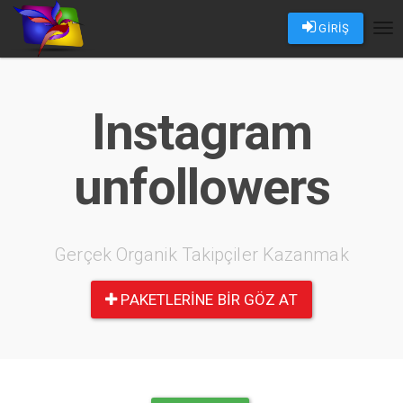
GİRİŞ
Tog
nav
Instagram
unfollowers
Gerçek Organik Takipçiler Kazanmak
PAKETLERINE BIR GÖZ AT