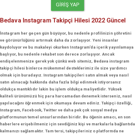
GIRIŞ YAP
Bedava Instagram Takipçi Hilesi 2022 Güncel
İnstagram her geçen gün büyüyor, bu nedenle profilinizin şöhretini
ve görünürlüğünü artırmak daha da zorlaşıyor. Yeni insanlar
kaydoluyor ve bu makaleyi okurken Instagram'da içerik yayınlamaya
başlıyor, bu nedenle rekabet son derece zorlaşıyor. Ancak
endişelenmenize gerek yok çünkü web sitemiz, Bedava instagram
takipçi hilesi binlerce mükemmel desteklerimiz ile size yardımcı
olmak için buradayız. Instagram takipçileri satın almak veya nasıl
satın alınacağı hakkında daha fazla bilgi edinmek istiyorsanız
oldukça mantıklıdır lakin bu işlem oldukça maliyetlidir. Yüksek
kaliteli ürünümüzü hiç para harcamadan denemek isterseniz, nasıl
yapılacağını öğrenmek için okumaya devam ediniz. Takipçi özelliği,
Instagram, Facebook, Twitter ve daha pek çok sosyal medya
platformunun temel unsurlarından biridir. Bu öğenin amacı, en son
haberlere erişebilmeniz için sevdiğiniz kişi ve markalarla bağlantıda
kalmanızı sağlamaktır. Tam tersi, takipçileriniz o platformda ne