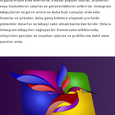
organik erişim elde ederlerse, o kadar popüler olurlar, ürünlerini
veya hizmetlerini satarlar ve görünürlüklerini arttırırlar. Instagram
takipçilerini özgürce artırın ve daha hızlı sonuçlar elde edin.
İnsanlar ve şirketler, daha geniş kitlelere ulaşmak için farklı
yöntemler denerler ve takipçi satın almak bunlardan biridir. Onlara
Instagram takipçileri sağlayan bir hizmet satın aldıklarında,
izleyicileri genişler ve insanları işlerine ve profillerine dahil etme
şansları artar.