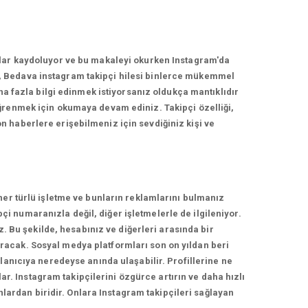
nlar kaydoluyor ve bu makaleyi okurken Instagram'da
, Bedava instagram takipçi hilesi binlerce mükemmel
ha fazla bilgi edinmek istiyorsanız oldukça mantıklıdır
ğrenmek için okumaya devam ediniz. Takipçi özelliği,
 haberlere erişebilmeniz için sevdiğiniz kişi ve
her türlü işletme ve bunların reklamlarını bulmanız
 numaranızla değil, diğer işletmelerle de ilgileniyor.
z. Bu şekilde, hesabınız ve diğerleri arasında bir
racak. Sosyal medya platformları son on yıldan beri
lanıcıya neredeyse anında ulaşabilir. Profillerine ne
ar. Instagram takipçilerini özgürce artırın ve daha hızlı
nlardan biridir. Onlara Instagram takipçileri sağlayan