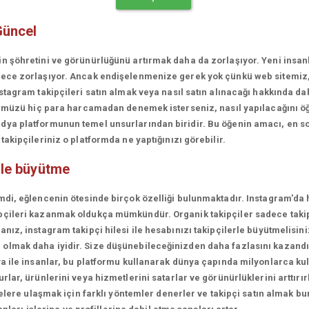
Güncel
in şöhretini ve görünürlüğünü artırmak daha da zorlaşıyor. Yeni insa
erece zorlaşıyor. Ancak endişelenmenize gerek yok çünkü web sitemiz
stagram takipçileri satın almak veya nasıl satın alınacağı hakkında da
rünümüzü hiç para harcamadan denemek isterseniz, nasıl yapılacağını ö
ya platformunun temel unsurlarından biridir. Bu öğenin amacı, en son
akipçileriniz o platformda ne yaptığınızı görebilir.
ile büyütme
mdi, eğlencenin ötesinde birçok özelliği bulunmaktadır. Instagram'da 
çileri kazanmak oldukça mümkündür. Organik takipçiler sadece takipçi
ız, instagram takipçi hilesi ile hesabınızı takipçilerle büyütmelisini
olmak daha iyidir. Size düşünebileceğinizden daha fazlasını kazandı
a ile insanlar, bu platformu kullanarak dünya çapında milyonlarca kul
lar, ürünlerini veya hizmetlerini satarlar ve görünürlüklerini arttırırl
lelere ulaşmak için farklı yöntemler denerler ve takipçi satın almak bu