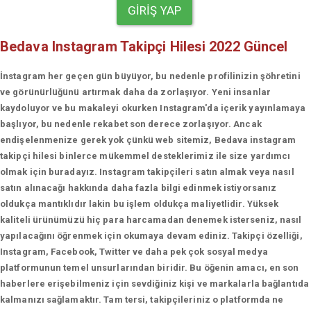
GIRIŞ YAP
Bedava Instagram Takipçi Hilesi 2022 Güncel
İnstagram her geçen gün büyüyor, bu nedenle profilinizin şöhretini
ve görünürlüğünü artırmak daha da zorlaşıyor. Yeni insanlar
kaydoluyor ve bu makaleyi okurken Instagram'da içerik yayınlamaya
başlıyor, bu nedenle rekabet son derece zorlaşıyor. Ancak
endişelenmenize gerek yok çünkü web sitemiz, Bedava instagram
takipçi hilesi binlerce mükemmel desteklerimiz ile size yardımcı
olmak için buradayız. Instagram takipçileri satın almak veya nasıl
satın alınacağı hakkında daha fazla bilgi edinmek istiyorsanız
oldukça mantıklıdır lakin bu işlem oldukça maliyetlidir. Yüksek
kaliteli ürünümüzü hiç para harcamadan denemek isterseniz, nasıl
yapılacağını öğrenmek için okumaya devam ediniz. Takipçi özelliği,
Instagram, Facebook, Twitter ve daha pek çok sosyal medya
platformunun temel unsurlarından biridir. Bu öğenin amacı, en son
haberlere erişebilmeniz için sevdiğiniz kişi ve markalarla bağlantıda
kalmanızı sağlamaktır. Tam tersi, takipçileriniz o platformda ne