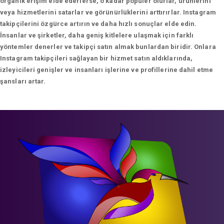
organik erişim elde ederlerse, o kadar popüler olurlar, ürünlerini
veya hizmetlerini satarlar ve görünürlüklerini arttırırlar. Instagram
takipçilerini özgürce artırın ve daha hızlı sonuçlar elde edin.
İnsanlar ve şirketler, daha geniş kitlelere ulaşmak için farklı
yöntemler denerler ve takipçi satın almak bunlardan biridir. Onlara
Instagram takipçileri sağlayan bir hizmet satın aldıklarında,
izleyicileri genişler ve insanları işlerine ve profillerine dahil etme
şansları artar.