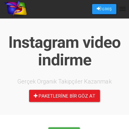
GİRİŞ
Tog
nav
Instagram video
indirme
Gerçek Organik Takipçiler Kazanmak
PAKETLERINE BIR GÖZ AT