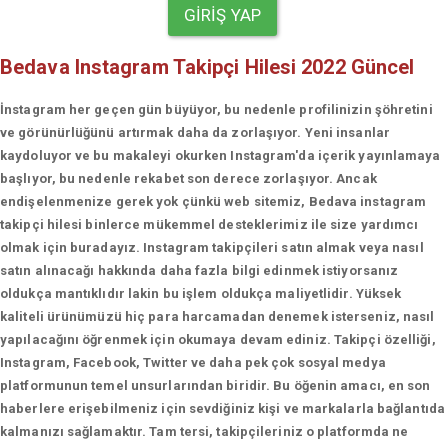
GIRIŞ YAP
Bedava Instagram Takipçi Hilesi 2022 Güncel
İnstagram her geçen gün büyüyor, bu nedenle profilinizin şöhretini
ve görünürlüğünü artırmak daha da zorlaşıyor. Yeni insanlar
kaydoluyor ve bu makaleyi okurken Instagram'da içerik yayınlamaya
başlıyor, bu nedenle rekabet son derece zorlaşıyor. Ancak
endişelenmenize gerek yok çünkü web sitemiz, Bedava instagram
takipçi hilesi binlerce mükemmel desteklerimiz ile size yardımcı
olmak için buradayız. Instagram takipçileri satın almak veya nasıl
satın alınacağı hakkında daha fazla bilgi edinmek istiyorsanız
oldukça mantıklıdır lakin bu işlem oldukça maliyetlidir. Yüksek
kaliteli ürünümüzü hiç para harcamadan denemek isterseniz, nasıl
yapılacağını öğrenmek için okumaya devam ediniz. Takipçi özelliği,
Instagram, Facebook, Twitter ve daha pek çok sosyal medya
platformunun temel unsurlarından biridir. Bu öğenin amacı, en son
haberlere erişebilmeniz için sevdiğiniz kişi ve markalarla bağlantıda
kalmanızı sağlamaktır. Tam tersi, takipçileriniz o platformda ne