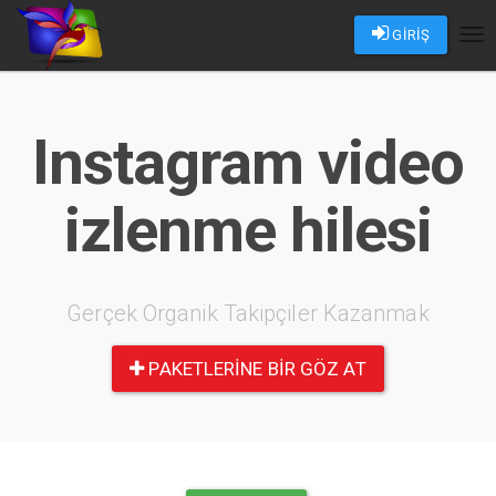
GİRİŞ
Tog
nav
Instagram video
izlenme hilesi
Gerçek Organik Takipçiler Kazanmak
PAKETLERINE BIR GÖZ AT