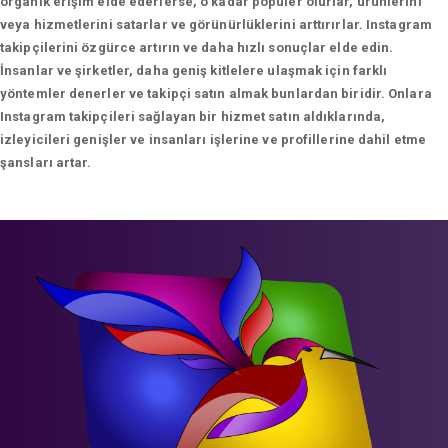
organik erişim elde ederlerse, o kadar popüler olurlar, ürünlerini
veya hizmetlerini satarlar ve görünürlüklerini arttırırlar. Instagram
takipçilerini özgürce artırın ve daha hızlı sonuçlar elde edin.
İnsanlar ve şirketler, daha geniş kitlelere ulaşmak için farklı
yöntemler denerler ve takipçi satın almak bunlardan biridir. Onlara
Instagram takipçileri sağlayan bir hizmet satın aldıklarında,
izleyicileri genişler ve insanları işlerine ve profillerine dahil etme
şansları artar.